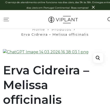
O serviço de atendimento online funciona nos dias úteis, das 9h às 18h. Entregas entre
×
dias úteis em Portugal Continental. Boas compras!
Home
›
Produtos
›
Erva Cidreira – Melissa officinalis
Erva Cidreira –
Melissa
officinalis