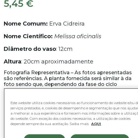
5,45
€
Nome Comum:
Erva Cidreira
Nome Científico:
Melissa oficinalis
Diâmetro do vaso
: 12cm
Altura
: 20cm aproximadamente
Fotografia Representativa – As fotos apresentadas
são referências. A planta fornecida será similar à da
foto sendo que, dependendo da fase do ciclo
vegetativo em que se encontra poderá variar na
forma, aparência ou tamanho. A altura referida inclui
o vaso.
Este website utiliza cookies necessários ao funcionamento do website e/ou d
serviços prestados, e, cookies de desempenho e segmentação que nos ajud
Em stock
a melhorar a sua experiência e fornecem-nos informações sobre a utilizaç
do website. Com exceção dos cookies necessários, a utilização de cookies
Quantidade
Quantidade
-
+
depende sempre da sua aceitação. Saiba mais
AQUI
de
Erva