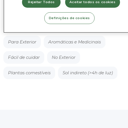
Rejeitar Todos
Aceitar todos os cookies
Adicionar ao Cesto
Cidreira
-
Definições de cookies
Melissa
officinalis
Categorias
Para Exterior
Aromáticas e Medicinais
Fácil de cuidar
No Exterior
Plantas comestíveis
Sol indireto (>4h de luz)