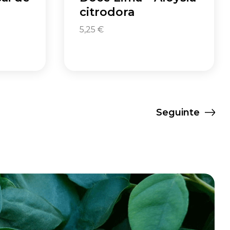
citrodora
5,25
€
Seguinte