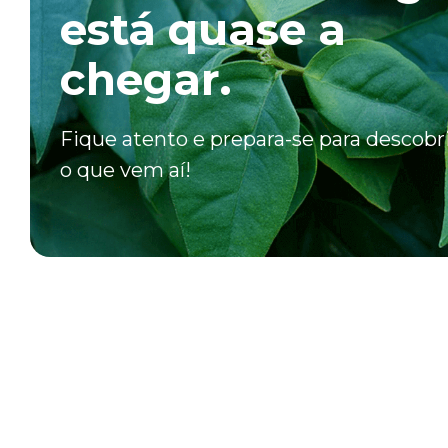
está quase a
chegar.
Fique atento e prepara-se para descobr
o que vem aí!