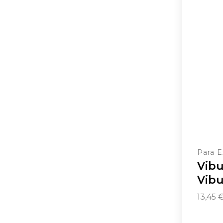
Para E
Vibu
Vib
13,45