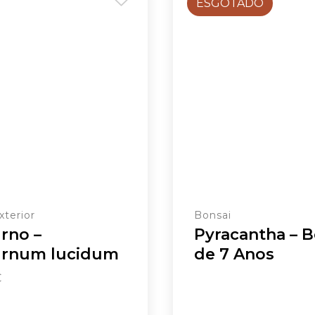
ESGOTADO
xterior
Bonsai
rno –
Pyracantha – B
urnum lucidum
de 7 Anos
€