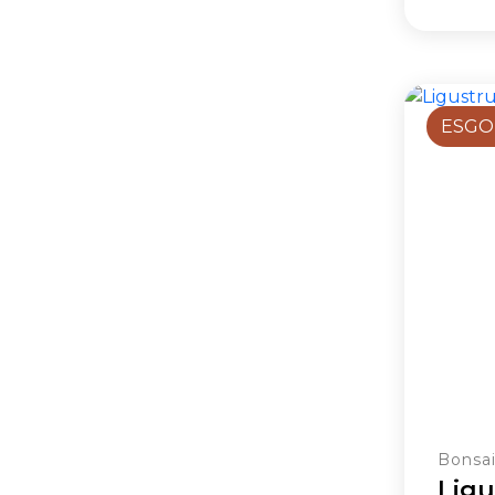
ESGO
Bonsa
Ligu