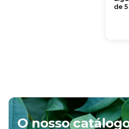
de 5
O nosso catálog