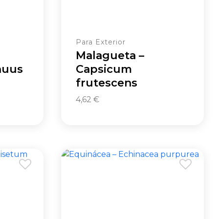
Para Exterior
Malagueta –
nuus
Capsicum
frutescens
4,62
€