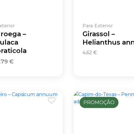
xterior
Para Exterior
roega –
Girassol –
ulaca
Helianthus an
aticola
4,62
€
,79
€
l
PROMOÇÃO