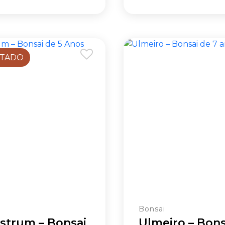
TADO
i
Bonsai
strum – Bonsai
Ulmeiro – Bons