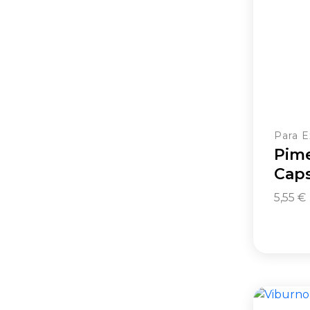
Para E
Pime
Cap
5,55
€