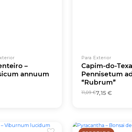
xterior
Para Exterior
nteiro –
Capim-do-Texa
sicum annuum
Pennisetum a
“Rubrum”
O
O
7,15
€
11,09
€
preço
preço
original
atual
era:
é:
11,09 €.
7,15 €.