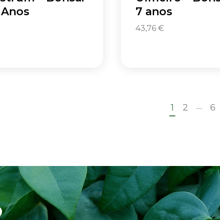
 Anos
7 anos
43,76
€
…
1
2
6
o