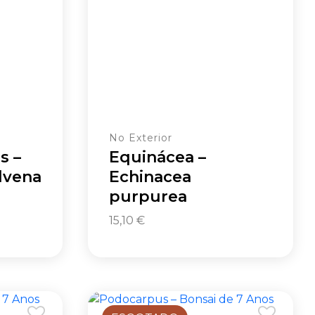
No Exterior
s –
Equinácea –
dvena
Echinacea
purpurea
15,10
€