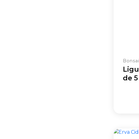
Bonsa
Ligu
de 5