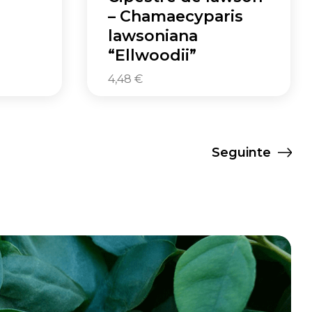
– Chamaecyparis
lawsoniana
“Ellwoodii”
4,48
€
Seguinte