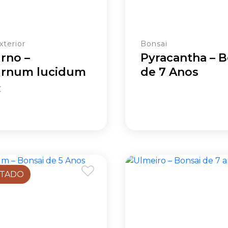
xterior
Bonsai
rno –
Pyracantha – B
urnum lucidum
de 7 Anos
€
TADO