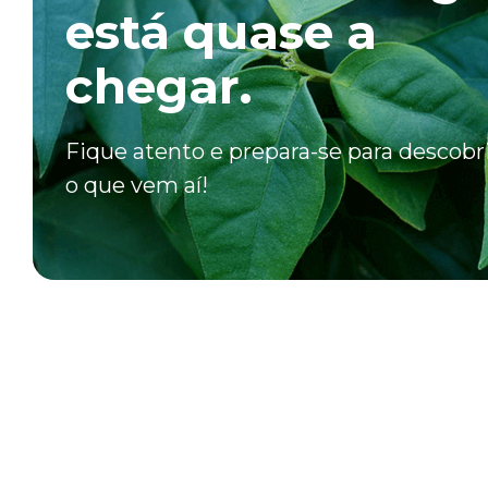
está quase a
chegar.
Fique atento e prepara-se para descobr
o que vem aí!