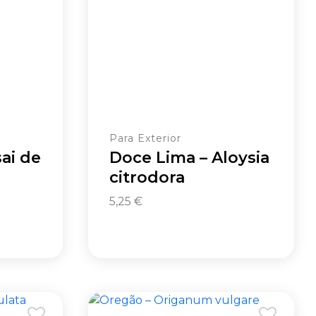
Para Exterior
ai de
Doce Lima – Aloysia
citrodora
5,25
€