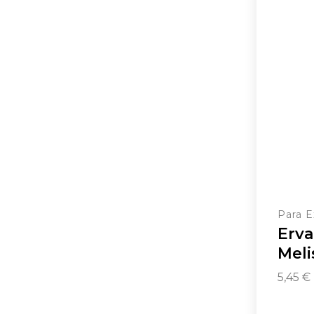
Para E
Erva
Meli
5,45
€