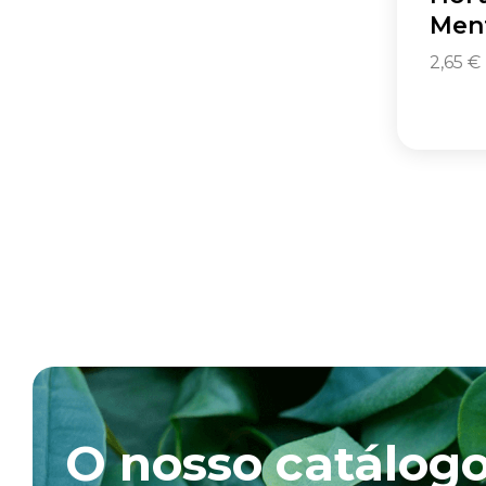
Ment
2,65
€
O nosso catálog