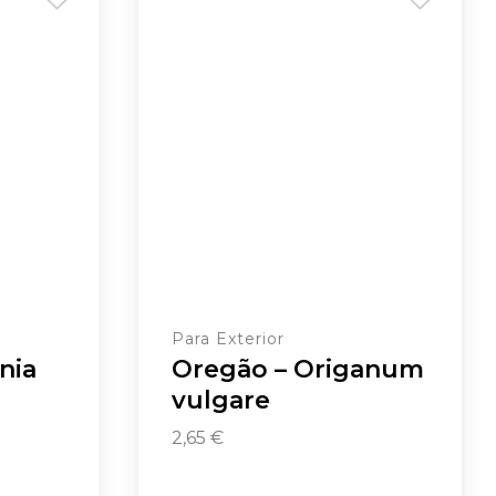
Para Exterior
nia
Oregão – Origanum
vulgare
2,65
€