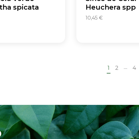
ha spicata
Heuchera spp
10,45
€
…
1
2
4
o