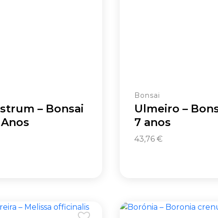
i
Bonsai
strum – Bonsai
Ulmeiro – Bons
 Anos
7 anos
43,76
€