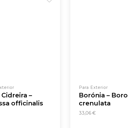
xterior
Para Exterior
 Cidreira –
Borónia – Boro
ssa officinalis
crenulata
33,06
€