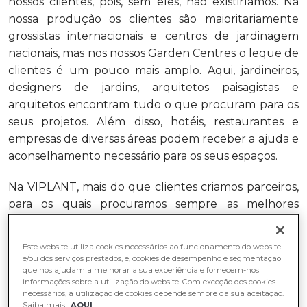
nossos clientes, pois, sem eles, não existiríamos. Na
nossa produção os clientes são maioritariamente
grossistas internacionais e centros de jardinagem
nacionais, mas nos nossos Garden Centres o leque de
clientes é um pouco mais amplo. Aqui, jardineiros,
designers de jardins, arquitetos paisagistas e
arquitetos encontram tudo o que procuram para os
seus projetos. Além disso, hotéis, restaurantes e
empresas de diversas áreas podem receber a ajuda e
aconselhamento necessário para os seus espaços.
Na VIPLANT, mais do que clientes criamos parceiros,
para os quais procuramos sempre as melhores
soluções. Acreditamos genuinamente que, ao
fomentar parcerias com empresas que partilham os
Este website utiliza cookies necessários ao funcionamento do website
mesmos princípios, nos podemos ajudar
e/ou dos serviços prestados, e, cookies de desempenho e segmentação
que nos ajudam a melhorar a sua experiência e fornecem-nos
mutuamente e crescer lado-a-lado. Por isso,
informações sobre a utilização do website. Com exceção dos cookies
deixamos o nosso agradecimento às marcas com
necessários, a utilização de cookies depende sempre da sua aceitação.
Saiba mais
AQUI
quem trabalhamos e em quem confiamos: