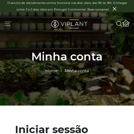
O serviço de atendimento online funciona nos dias úteis, das 9h às 18h. Entregas
×
entre 3 a 5 dias úteis em Portugal Continental. Boas compras!
0
Minha conta
Home
›
Minha conta
Iniciar sessão