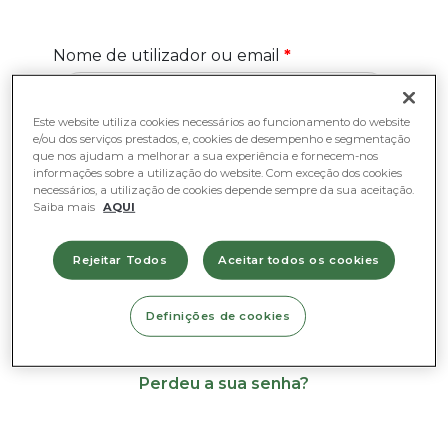
Nome de utilizador ou email
*
Este website utiliza cookies necessários ao funcionamento do website
e/ou dos serviços prestados, e, cookies de desempenho e segmentação
Senha
*
que nos ajudam a melhorar a sua experiência e fornecem-nos
informações sobre a utilização do website. Com exceção dos cookies
necessários, a utilização de cookies depende sempre da sua aceitação.
Saiba mais
AQUI
Manter sessão
Rejeitar Todos
Aceitar todos os cookies
Definições de cookies
Iniciar sessão
Perdeu a sua senha?