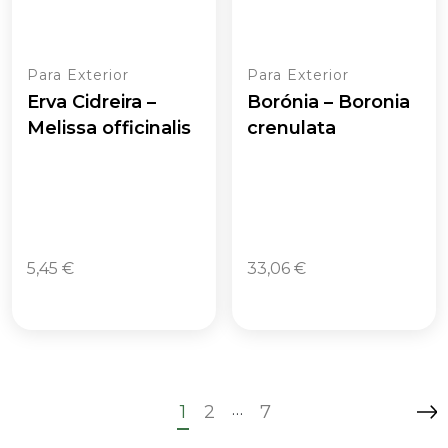
Para Exterior
Para Exterior
Erva Cidreira –
Borónia – Boronia
Melissa officinalis
crenulata
5,45
€
33,06
€
…
1
2
7