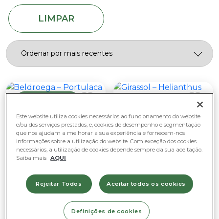
Luz natural fraca
Pet friendly
Fácil de cuidar
Muita luz natural (não sol direto)
LIMPAR
Plantas comestíveis
Moderado
Sem luz natural
Plantas de suspensão
Purificadoras de ar
Sebes
Trepadeiras
PROMOÇÃO
Este website utiliza cookies necessários ao funcionamento do website
e/ou dos serviços prestados, e, cookies de desempenho e segmentação
que nos ajudam a melhorar a sua experiência e fornecem-nos
informações sobre a utilização do website. Com exceção dos cookies
necessários, a utilização de cookies depende sempre da sua aceitação.
Saiba mais
AQUI
Rejeitar Todos
Aceitar todos os cookies
Para Exterior
Para Exterior
Definições de cookies