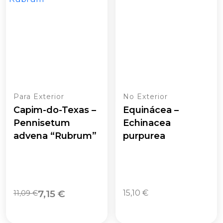
Para Exterior
No Exterior
Capim-do-Texas –
Equinácea –
Pennisetum
Echinacea
advena “Rubrum”
purpurea
O
O
7,15
€
15,10
€
11,09
€
preço
preço
original
atual