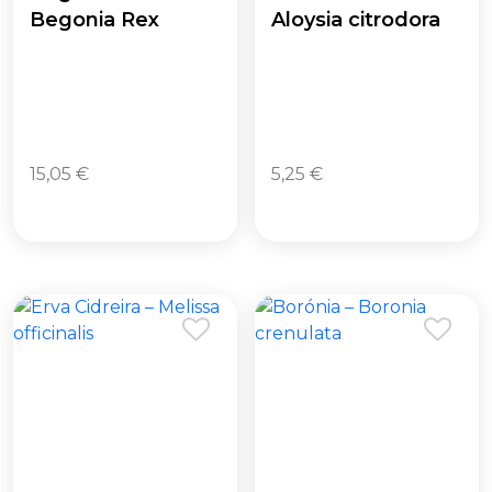
Begonia Rex
Aloysia citrodora
15,05
€
5,25
€