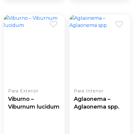
era:
é:
11,09 €.
7,15 €.
Para Exterior
Para Interior
Viburno –
Aglaonema –
Viburnum lucidum
Aglaonema spp.