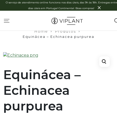
O serviço de atendimento online funciona nos dias úteis, das 9h às 18h. Entregas entre
×
dias úteis em Portugal Continental. Boas compras!
Home
›
Produtos
›
Equinácea – Echinacea purpurea
Equinácea –
Echinacea
purpurea