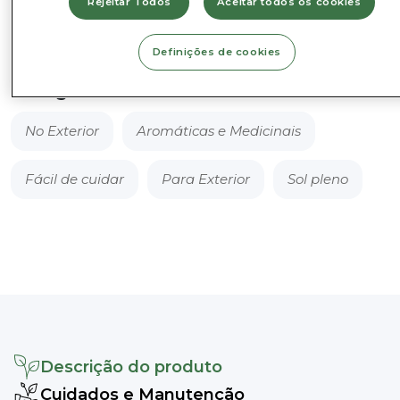
Rejeitar Todos
Aceitar todos os cookies
Adicionar ao Cesto
-
Echinacea
Definições de cookies
purpurea
Categorias
No Exterior
Aromáticas e Medicinais
Fácil de cuidar
Para Exterior
Sol pleno
Descrição do produto
Cuidados e Manutenção