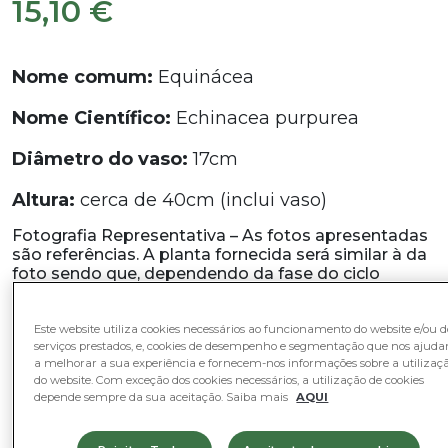
15,10
€
Nome comum:
Equinácea
Nome Científico:
Echinacea purpurea
Diâmetro do vaso:
17cm
Altura:
cerca de 40cm (inclui vaso)
Fotografia Representativa – As fotos apresentadas
são referências. A planta fornecida será similar à da
foto sendo que, dependendo da fase do ciclo
vegetativo em que se encontra poderá variar na
forma, aparência ou tamanho. A altura referida inclui
o vaso.
Este website utiliza cookies necessários ao funcionamento do website e/ou d
serviços prestados, e, cookies de desempenho e segmentação que nos ajud
Em stock
a melhorar a sua experiência e fornecem-nos informações sobre a utilizaç
do website. Com exceção dos cookies necessários, a utilização de cookies
Quantidade
depende sempre da sua aceitação. Saiba mais
AQUI
Quantidade
-
+
de
Equinácea