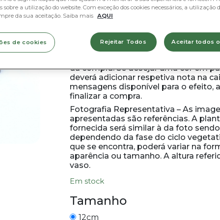
 sobre a utilização do website. Com exceção dos cookies necessários, a utilização d
Diâmetro dos vasos
: 13cm
mpre da sua aceitação. Saiba mais
AQUI
Altura
: cerca de 30cm (inclui vaso
Rejeitar Todos
Aceitar todos 
ões de cookies
A planta será escolhida pela equipa 
de acordo com o stock disponível 
da compra. Se desejar uma cor em par
deverá adicionar respetiva nota na ca
mensagens disponível para o efeito, 
finalizar a compra.
Fotografia Representativa – As imag
apresentadas são referências. A plan
fornecida será similar à da foto sendo
dependendo da fase do ciclo vegeta
que se encontra, poderá variar na for
aparência ou tamanho. A altura referid
vaso.
Em stock
Tamanho
12cm