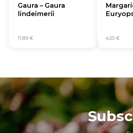
Gaura – Gaura
Margari
lindeimerii
Euryops
11,89
€
4,55
€
Subsc