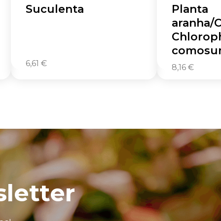
Suculenta
Planta
aranha/C
Chlorop
comosum
6,61
€
8,16
€
letter