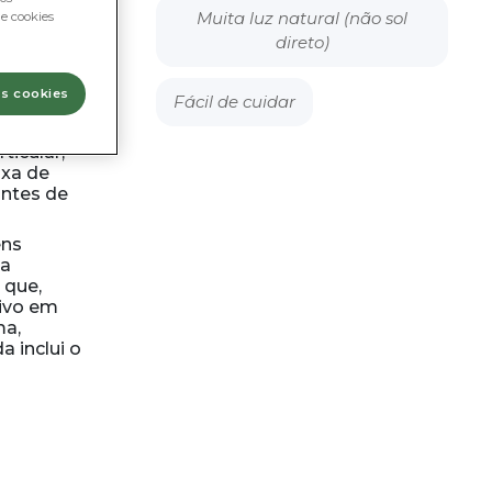
Muita luz natural (não sol
e cookies
direto)
)
os cookies
Fácil de cuidar
VIPLANT
no momento
ticular,
ixa de
antes de
ens
ta
 que,
tivo em
ma,
a inclui o