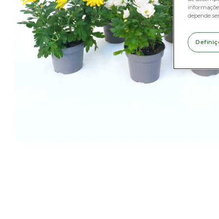
informações
depende se
Definiç