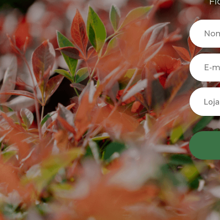
Fi
No
E-m