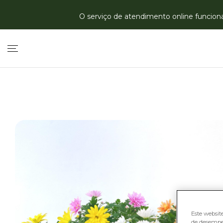
O serviço de atendimento online funciona 
Este websit
de desempe