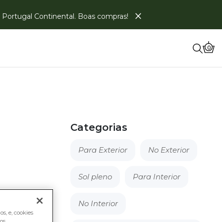
×
em Portugal Continental. Boas compras!
0
Categorias
Para Exterior
No Exterior
Sol pleno
Para Interior
No Interior
um
s, e, cookies
os