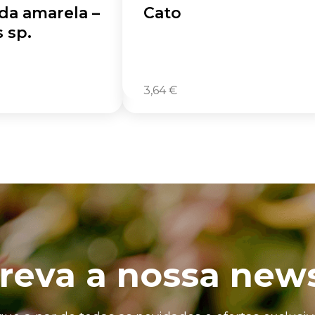
da amarela –
Cato
 sp.
3,64
€
reva a nossa news