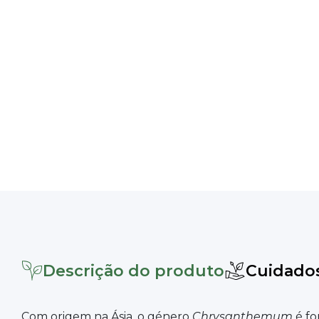
Descrição do produto
Cuidado
Com origem na Ásia, o género
Chrysanthemum
é fo