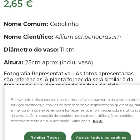
2,65
€
Nome Comum:
Cebolinho
Nome Científico:
Allium schoenoprasum
Diâmetro do vaso:
11 cm
Altura:
25cm aprox (inclui vaso)
Fotografia Representativa – As fotos apresentadas
são referências. A planta fornecida será similar à da
foto sendo que, dependendo da fase do ciclo
vegetativo em que se encontra poderá variar na
forma, aparência ou tamanho. A altura referida inclui
Este website utiliza cookies necessários ao funcionamento do website e/ou d
o vaso.
serviços prestados, e, cookies de desempenho e segmentação que nos ajud
a melhorar a sua experiência e fornecem-nos informações sobre a utilizaç
Em stock
do website. Com exceção dos cookies necessários, a utilização de cookies
depende sempre da sua aceitação. Saiba mais
AQUI
Quantidade
Quantidade
-
+
de
Rejeitar Todos
Aceitar todos os cookies
Cebolinho