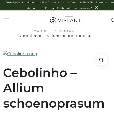
O serviço de atendimento online funciona nos dias úteis, das 9h às 18h. Entregas entre
×
dias úteis em Portugal Continental. Boas compras!
Home
›
Produtos
›
Cebolinho – Allium schoenoprasum
Cebolinho –
Allium
schoenoprasum