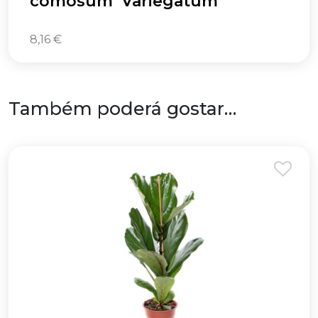
comosum ‘Variegatum’
8,16
€
Também poderá gostar…