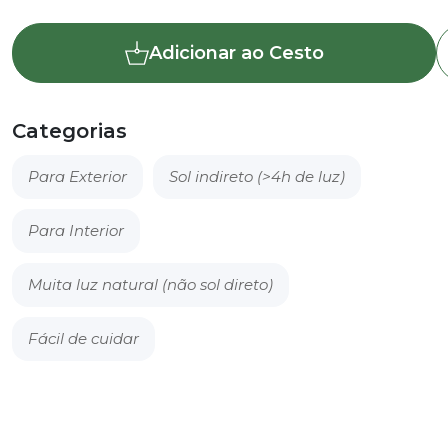
de
Borracheira
Adicionar ao Cesto
-
Ficus
elástica
‘Tineke’
Categorias
Para Exterior
Sol indireto (>4h de luz)
Para Interior
Muita luz natural (não sol direto)
Fácil de cuidar