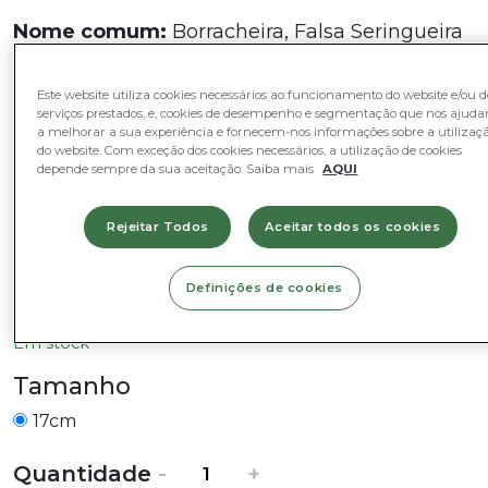
Nome comum:
Borracheira, Falsa Seringueira
Nome Científico:
Ficus elástica ‘Tineke’
Este website utiliza cookies necessários ao funcionamento do website e/ou d
serviços prestados, e, cookies de desempenho e segmentação que nos ajud
Diâmetro do vaso:
17cm
a melhorar a sua experiência e fornecem-nos informações sobre a utilizaç
do website. Com exceção dos cookies necessários, a utilização de cookies
Altura:
cerca de 50cm (inclui vaso)
depende sempre da sua aceitação. Saiba mais
AQUI
Fotografia Representativa – As imagens
apresentadas são referências. A planta fornecida
Rejeitar Todos
Aceitar todos os cookies
será similar à da foto sendo que, dependendo da
fase do ciclo vegetativo em que se encontra, poderá
variar na forma, aparência ou tamanho. A altura
Definições de cookies
referida inclui o vaso.
Em stock
Tamanho
17cm
Quantidade
Quantidade
-
+