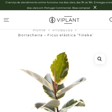
O serviço de atendimento online funciona nos dias úteis, das 9h às 18h. Entregas entre
×
dias úteis em Portugal Continental. Boas compras!
Home
›
Produtos
›
Borracheira – Ficus elástica ‘Tineke’