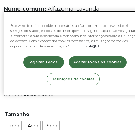
Nome comum:
Alfazema, Lavanda,
Lavandula, Nardo
Este website utiliza cookies necessários ao funcionamento do website e/ou d
Nome Científico:
Lavandula angustifolia
serviços prestados, e, cookies de desempenho e segmentação que nos ajud
a melhorar a sua experiência e fornecem-nos informações sobre a utilizaç
do website. Com exceção dos cookies necessários, a utilização de cookies
Diâmetro do vaso:
12 a 19cm
depende sempre da sua aceitação. Saiba mais
AQUI
Altura:
cerca de 40cm (inclui vaso)
Rejeitar Todos
Aceitar todos os cookies
Fotografia Representativa – As imagens
apresentadas são referências. A planta fornecida
será similar à da foto sendo que, dependendo da
Definições de cookies
fase do ciclo vegetativo em que se encontra, poderá
variar na forma, aparência ou tamanho. A altura
referida inclui o vaso.
Tamanho
12cm
14cm
19cm