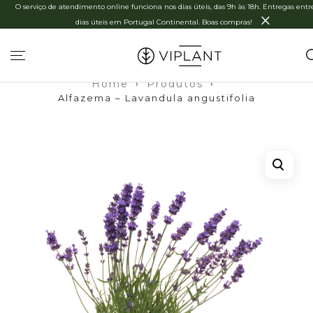
O serviço de atendimento online funciona nos dias úteis, das 9h às 18h. Entregas entre
×
dias úteis em Portugal Continental. Boas compras!
Home
›
Produtos
›
Alfazema – Lavandula angustifolia