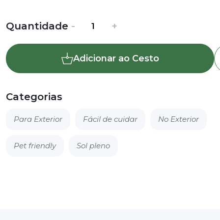
Quantidade
Quantidade
-
+
de
Alfazema
Adicionar ao Cesto
-
Lavandula
angustifolia
Categorias
Para Exterior
Fácil de cuidar
No Exterior
Pet friendly
Sol pleno