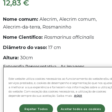
12,83
€
Nome comum:
Alecrim, Alecrim comum,
Alecrim-da-terra, Rosmaninho
Nome Científico:
Rosmarinus officinalis
Diâmetro do vaso:
17 cm
Altura:
30cm
Fotografia Representativa – As imagens
apresentadas são referências. A planta fornecida
será similar à da foto sendo que, dependendo da
Este website utiliza cookies necessários ao funcionamento do website e/ou d
fase do ciclo vegetativo em que se encontra poderá
serviços prestados, e, cookies de desempenho e segmentação que nos ajud
variar na forma, aparência ou tamanho. A altura
a melhorar a sua experiência e fornecem-nos informações sobre a utilizaç
referida inclui o vaso.
do website. Com exceção dos cookies necessários, a utilização de cookies
depende sempre da sua aceitação. Saiba mais
AQUI
Em stock
Quantidade
Quantidade
-
+
Rejeitar Todos
Aceitar todos os cookies