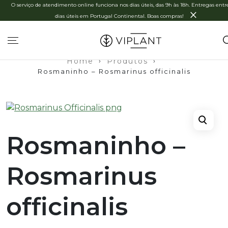
O serviço de atendimento online funciona nos dias úteis, das 9h às 18h. Entregas entre
×
dias úteis em Portugal Continental. Boas compras!
Home
›
Produtos
›
Rosmaninho – Rosmarinus officinalis
Rosmaninho –
Rosmarinus
officinalis