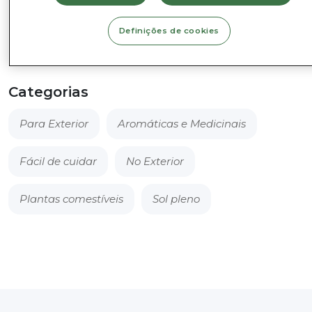
de
Rosmaninho
Definições de cookies
Adicionar ao Cesto
-
Rosmarinus
officinalis
Categorias
Para Exterior
Aromáticas e Medicinais
Fácil de cuidar
No Exterior
Plantas comestíveis
Sol pleno