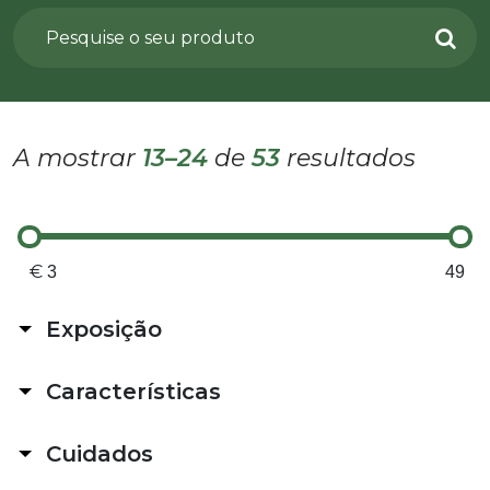
A mostrar
13–24
de
53
resultados
€
Exposição
No Exterior
Características
Sol indireto (>4h de luz)
Sol pleno
Bonsai
Sombra parcial ou total
Cuidados
Catos e Suculentas
No Interior
Pet friendly
Difícil