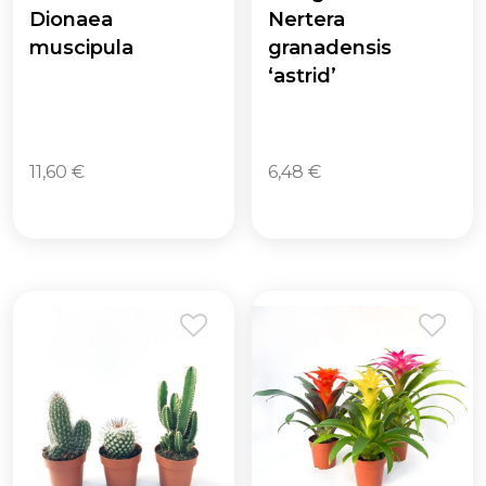
Dionaea
Nertera
muscipula
granadensis
‘astrid’
11,60
€
6,48
€