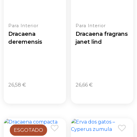
Para Interior
Para Interior
Dracaena
Dracaena fragrans
deremensis
janet lind
26,58
€
26,66
€
ESGOTADO