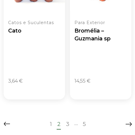
Catos e Suculentas
Para Exterior
Cato
Bromélia –
Guzmania sp
3,64
€
14,55
€
…
1
2
3
5