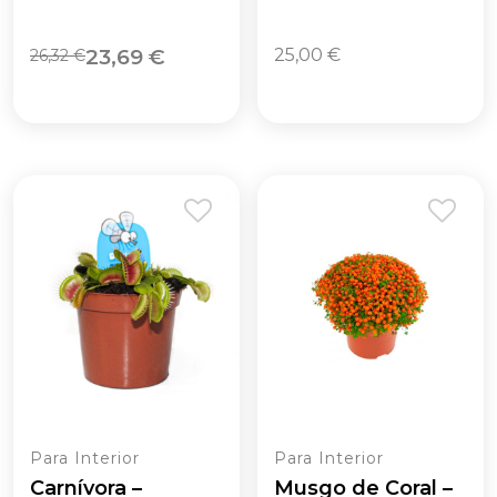
O
O
23,69
€
25,00
€
26,32
€
preço
preço
original
atual
era:
é:
26,32 €.
23,69 €.
Para Interior
Para Interior
Carnívora –
Musgo de Coral –