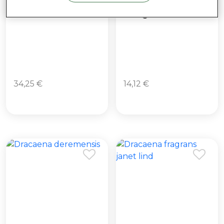
Calathea lancifolia
Dracaena
marginata
34,25
€
14,12
€