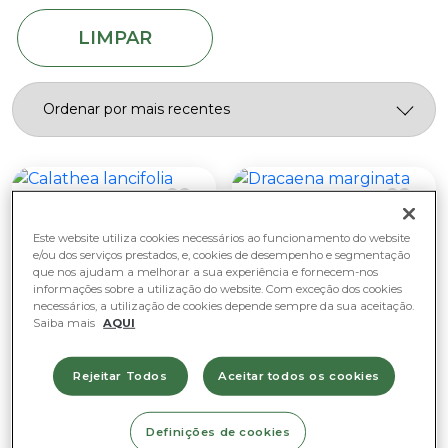
Luz natural fraca
Plantas de suspensão
Fácil de cuidar
Muita luz natural (não sol direto)
LIMPAR
Purificadoras de ar
Moderado
Sem luz natural
Este website utiliza cookies necessários ao funcionamento do website
e/ou dos serviços prestados, e, cookies de desempenho e segmentação
que nos ajudam a melhorar a sua experiência e fornecem-nos
informações sobre a utilização do website. Com exceção dos cookies
necessários, a utilização de cookies depende sempre da sua aceitação.
Saiba mais
AQUI
Rejeitar Todos
Aceitar todos os cookies
Para Interior
Para Interior
Definições de cookies