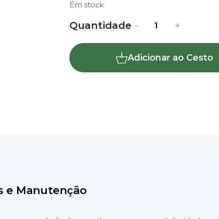
Em stock
Quantidade
Quantidade
-
+
de
Samambaia
Adicionar ao Cesto
-
Nephrolepis
exaltata
'Green
Lady'
s e Manutenção