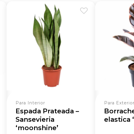
Para Interior
Para Exterio
Espada Prateada –
Borrache
Sansevieria
elastica 
‘moonshine’