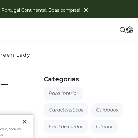
×
em Portugal Continental. Boas compras!
0
reen Lady’
–
Categorias
Para Interior
Características
Cuidados
een
Fácil de cuidar
Interior
s, e, cookies
os