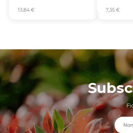
13,84
€
7,35
€
Subsc
Fi
No