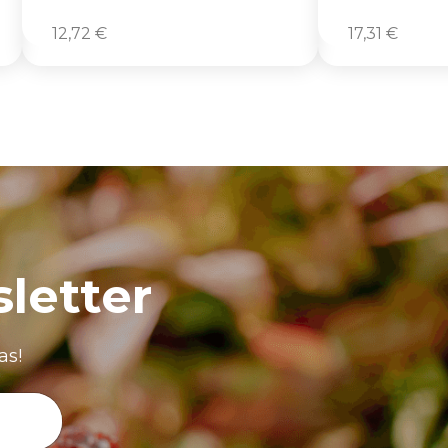
12,72
€
17,31
€
letter
as!