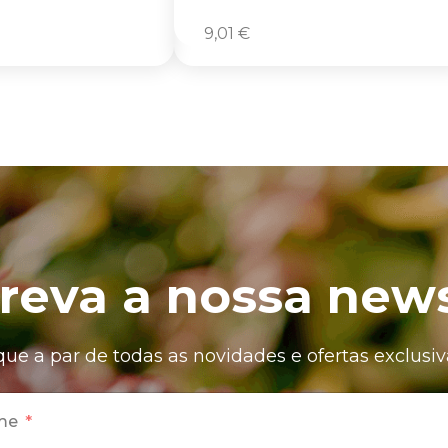
9,01
€
reva a nossa news
que a par de todas as novidades e ofertas exclusiv
me