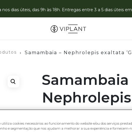
nos dias úteis, das 9h às 18h. Entregas entre 3 a 5 dias úteis 
odutos
›
Samambaia – Nephrolepis exaltata ‘G
Samambaia 
Nephrolepis
exaltata ‘Gr
e utiliza cookies necessários ao funcionamento do website e/ou dos serviços prestado
nho e segmentação que nos ajudam a melhorar a sua experiência e fornecem-n