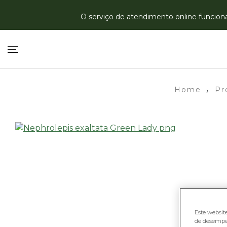
O serviço de atendimento online funciona 
Home
Pr
›
Este websit
de desempe