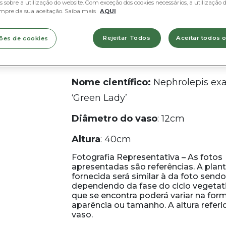
Lady’
 sobre a utilização do website. Com exceção dos cookies necessários, a utilização d
mpre da sua aceitação. Saiba mais
AQUI
10,52
€
Rejeitar Todos
Aceitar todos 
ões de cookies
Nome comum:
Samambaia
Nome científico:
Nephrolepis exa
‘Green Lady’
Diâmetro do vaso
: 12cm
Altura
: 40cm
Fotografia Representativa – As fotos
apresentadas são referências. A plan
fornecida será similar à da foto sendo
dependendo da fase do ciclo vegeta
que se encontra poderá variar na form
aparência ou tamanho. A altura referid
vaso.