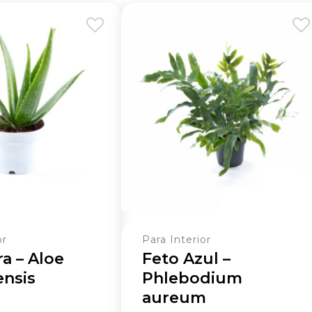
or
Para Interior
a – Aloe
Feto Azul –
nsis
Phlebodium
aureum