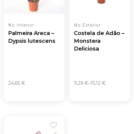
No Interior
No Exterior
Palmeira Areca –
Costela de Adão –
Dypsis lutescens
Monstera
Deliciosa
24,65
€
9,26
€
–
15,12
€