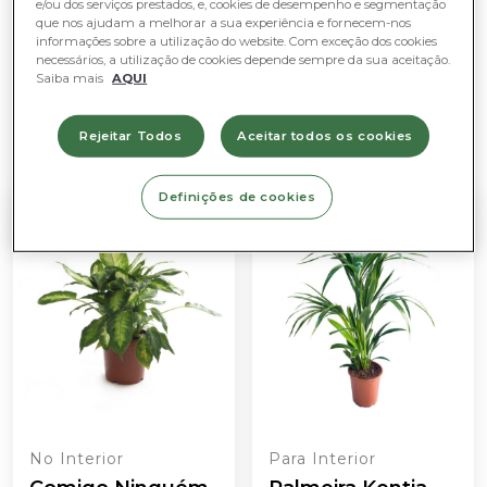
e/ou dos serviços prestados, e, cookies de desempenho e segmentação
Luz natural fraca
Plantas de suspensão
que nos ajudam a melhorar a sua experiência e fornecem-nos
Fácil de cuidar
Muita luz natural (não sol direto)
LIMPAR
informações sobre a utilização do website. Com exceção dos cookies
Purificadoras de ar
Moderado
necessários, a utilização de cookies depende sempre da sua aceitação.
Sem luz natural
Saiba mais
AQUI
Rejeitar Todos
Aceitar todos os cookies
Definições de cookies
No Interior
Para Interior