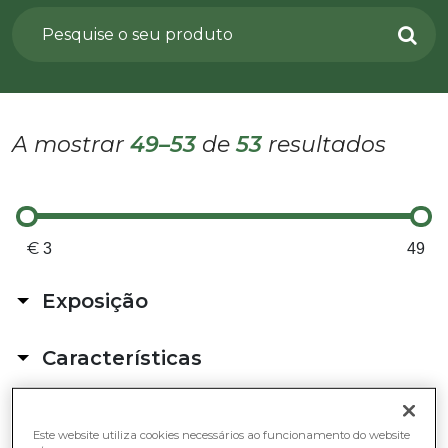
A mostrar
49–53
de
53
resultados
€
Exposição
No Exterior
Características
Sol indireto (>4h de luz)
Sol pleno
Bonsai
Sombra parcial ou total
Cuidados
Catos e Suculentas
No Interior
Este website utiliza cookies necessários ao funcionamento do website
Pet friendly
Difícil