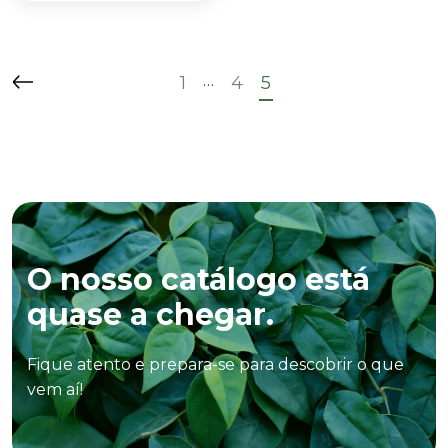
…
1
4
5
O nosso catálogo está
quase a chegar.
Fique atento e prepara-se para descobrir o que
vem aí!