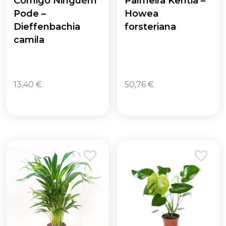
Comigo Ninguém
Palmeira Kentia –
Pode –
Howea
Dieffenbachia
forsteriana
camila
13,40
€
50,76
€