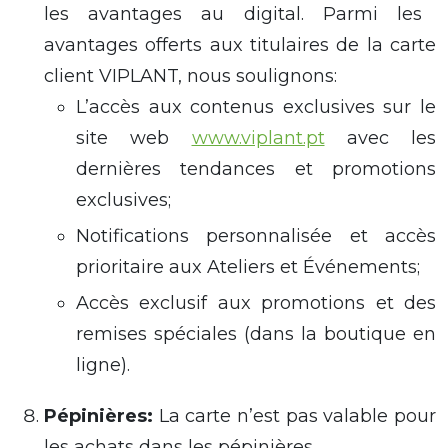
les avantages au
digital
. Parmi les
avantages
offerts
aux titulaires de la carte
client VIPLANT,
nous soulignons
:
L’accès
aux
contenu
s
exclusi
ves
sur le
site web
www.viplant.pt
avec les
dernières tendances et promotions
exclusives;
Notification
s
personnalisée et accès
prioritaire aux Ateliers et Événements;
Accès exclusif
aux
promotions et des
remises spéciales (dans la boutique en
ligne).
Pépinières
:
La carte n’est pas valable pour
les achats dans les pépinières
.