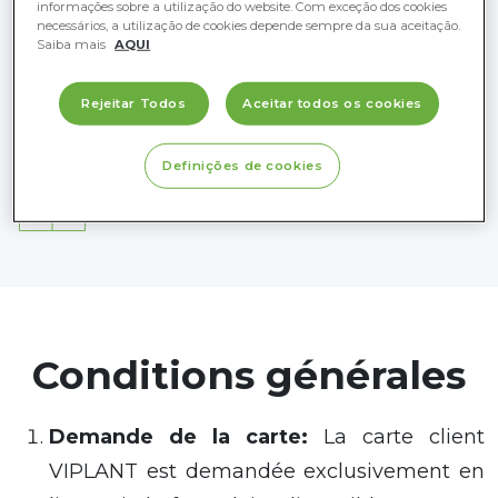
Vous recevez régulièrement les
informações sobre a utilização do website. Com exceção dos cookies
necessários, a utilização de cookies depende sempre da sua aceitação.
dernières nouvelles, promotions,
Saiba mais
AQUI
remises et informations sur les
événements et les concours dans
Rejeitar Todos
Aceitar todos os cookies
votre boîte mail
Definições de cookies
Offre spéciale pour votre anniversaire
Conditions générales
Demande de
la
carte
:
La carte client
VIPLANT est demandée exclusivement en