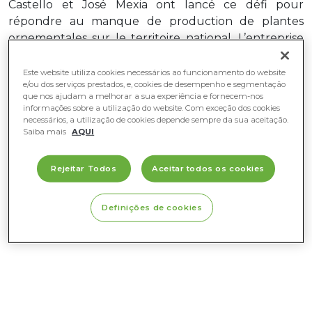
Castello et José
Mexia
ont lancé ce défi pour
répondre au manque de production de plantes
ornementales sur le territoire national. L’entreprise
s’est développée, les pépinières
ont grandi
et, en
1999, la première j
ardinerie est
née,
à
Oeiras
, où tous
Este website utiliza cookies necessários ao funcionamento do website
e/ou dos serviços prestados, e, cookies de desempenho e segmentação
les clients – particuliers et professionnels – pouvaient
que nos ajudam a melhorar a sua experiência e fornecem-nos
acheter ou louer des plantes, des accessoires, des
informações sobre a utilização do website. Com exceção dos cookies
pots, des jardinières et d
’autres articles pour la
necessários, a utilização de cookies depende sempre da sua aceitação.
Saiba mais
AQUI
décoration.
Rejeitar Todos
Aceitar todos os cookies
Definições de cookies