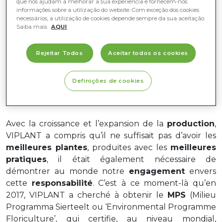
que nos ajudam a melhorar a sua experiência e fornecem-nos
informações sobre a utilização do website. Com exceção dos cookies
necessários, a utilização de cookies depende sempre da sua aceitação.
Saiba mais
AQUI
Rejeitar Todos
Aceitar todos os cookies
Definições de cookies
MPS GAP
Avec la croissance et l’expansion de la
production
,
VIPLANT a compris qu’il ne suffisait pas d’avoir les
meilleures plantes
, produites avec les
meilleures
pratiques
, il était également nécessaire de
démontrer au monde notre
engagement
envers
cette
responsabilité
. C’est à ce moment-là qu’en
2017, VIPLANT a cherché à obtenir le
MPS
(Milieu
Programma
Sierteelt
ou ‘
Environmental
Programme
Floriculture’, qui certifie, au niveau mondial,