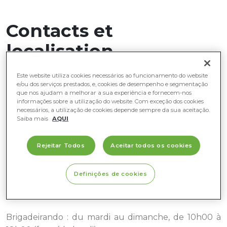
Contacts et
localisation
Este website utiliza cookies necessários ao funcionamento do website
Contacts Jardinerie Oeiras
e/ou dos serviços prestados, e, cookies de desempenho e segmentação
que nos ajudam a melhorar a sua experiência e fornecem-nos
oeirasgarden@viplant.pt
informações sobre a utilização do website. Com exceção dos cookies
necessários, a utilização de cookies depende sempre da sua aceitação.
T. +351 214406590
Saiba mais
AQUI
Rejeitar Todos
Aceitar todos os cookies
Heures d'ouverture
Definições de cookies
Tous les jours de 9h00 à 19h00 (y compris les jours
fériés).
Brigadeirando : du mardi au dimanche, de 10h00 à