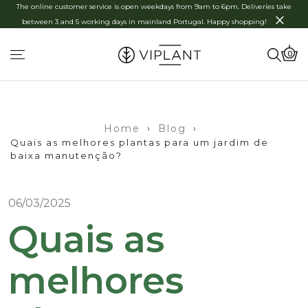
The online customer service is open weekdays from 9am to 6pm. Deliveries take
×
between 3 and 5 working days in mainland Portugal. Happy shopping!
0
Home
›
Blog
›
Quais as melhores plantas para um jardim de
baixa manutenção?
06/03/2025
Quais as
melhores