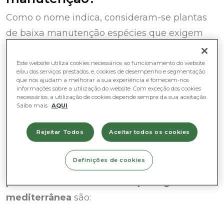
Como o nome indica, consideram-se plantas
de baixa manutenção espécies que exigem
menos cuidados, seja ao nível da rega, das
poda/limpezas ou frequência de fertilização.
Este website utiliza cookies necessários ao funcionamento do website
e/ou dos serviços prestados, e, cookies de desempenho e segmentação
Nesse sentido, apostar em plantas da flora
que nos ajudam a melhorar a sua experiência e fornecem-nos
informações sobre a utilização do website. Com exceção dos cookies
nativa é uma excelente solução por estas já se
necessários, a utilização de cookies depende sempre da sua aceitação.
Saiba mais
AQUI
encontrarem adaptadas às condições do nosso
país e não requerem cuidados redobrados.
Rejeitar Todos
Aceitar todos os cookies
Definições de cookies
Algumas das
vantagens de apostar nas
plantas autóctones da flora portuguesa e
mediterrânea
são: