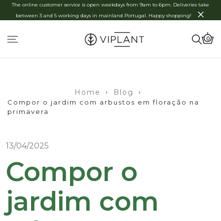
The online customer service is open weekdays from 9am to 6pm. Deliveries take
×
between 3 and 5 working days in mainland Portugal. Happy shopping!
0
Home
›
Blog
›
Compor o jardim com arbustos em floração na
primavera
13/04/2025
Compor o
jardim com