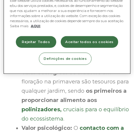
Este website utiliza cookies necessários ao funcionamento do website
e/ou dos serviços prestados, e, cookies de desempenho e segmentação
Sustentabilidade, bom humor, tranquilidade,
que nos ajudam a melhorar a sua experiência e fornecem-nos
informações sobre a utilização do website. Com exceção dos cookies
beleza…
São diversos os benefícios que os
necessários, a utilização de cookies depende sempre da sua aceitação.
Saiba mais
AQUI
arbustos em floração na primavera
oferecem
, e a sua importância abrange várias
Rejeitar Todos
Aceitar todos os cookies
áreas, por exemplo:
Definições de cookies
Valor ecológico:
Os arbustos em
floração na primavera são tesouros para
qualquer jardim, sendo
os primeiros a
proporcionar alimento aos
polinizadores,
cruciais para o equilíbrio
do ecossistema
.
Valor psicológico:
O
contacto com a