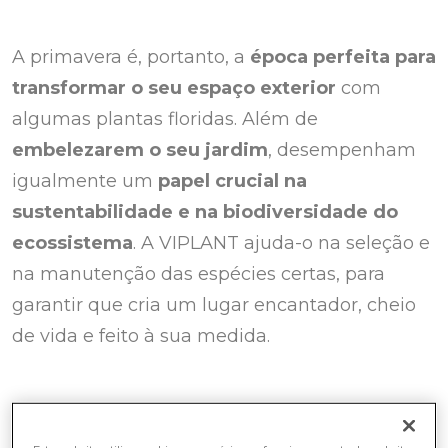
A primavera é, portanto, a
época perfeita para
transformar o seu espaço exterior
com
algumas plantas floridas. Além de
embelezarem o seu jardim
, desempenham
igualmente um
papel crucial na
sustentabilidade e na biodiversidade do
ecossistema
. A VIPLANT ajuda-o na seleção e
na manutenção das espécies certas, para
garantir que cria um lugar encantador, cheio
de vida e feito à sua medida.
A importância dos arbustos em
floração na primavera