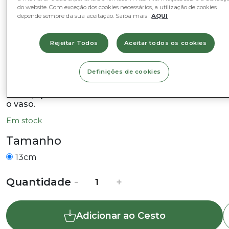
do website. Com exceção dos cookies necessários, a utilização de cookies
Diâmetro do vaso:
13cm
depende sempre da sua aceitação. Saiba mais
AQUI
Altura:
cerca 19cm (inclui vaso)
Rejeitar Todos
Aceitar todos os cookies
Fotografia Representativa – As fotos apresentadas
são referências. A planta fornecida será similar à da
Definições de cookies
foto sendo que, dependendo da fase do ciclo
vegetativo em que se encontra poderá variar na
forma, aparência ou tamanho. A altura referida inclui
o vaso.
Em stock
Tamanho
13cm
Quantidade
Quantidade
-
+
de
Hera
Adicionar ao Cesto
-
Hedera