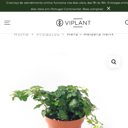
O serviço de atendimento online funciona nos dias úteis, das 9h às 18h. Entregas entre
×
dias úteis em Portugal Continental. Boas compras!
Home
›
Produtos
›
Hera – Hedera helix