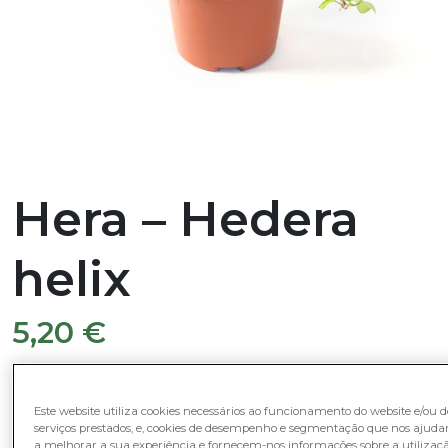
Hera – Hedera
helix
5,20
€
Nome comum
: Hera, Hera-inglesa
Este website utiliza cookies necessários ao funcionamento do website e/ou d
serviços prestados, e, cookies de desempenho e segmentação que nos ajud
Nome Científico:
Hedera helix
a melhorar a sua experiência e fornecem-nos informações sobre a utilizaç