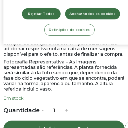
Altura:
cerca de 30cm (inclui vaso)
Rejeitar Todos
Aceitar todos os cookies
Formato da planta:
pirâmide
Definições de cookies
A cor desta planta é escolhida pela equipa VIPLANT,
de acordo com o stock disponível no momento da
compra. Se desejar uma cor em particular, deverá
adicionar respetiva nota na caixa de mensagens
disponível para o efeito, antes de finalizar a compra.
Fotografia Representativa – As imagens
apresentadas são referências. A planta fornecida
será similar à da foto sendo que, dependendo da
fase do ciclo vegetativo em que se encontra, poderá
variar na forma, aparência ou tamanho. A altura
referida inclui o vaso.
Em stock
Quantidade
Quantidade
-
+
de
Dipladénia