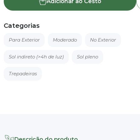
Adicionar ao Cesto
-
Mandevila
sp.
Categorias
Para Exterior
Moderado
No Exterior
Sol indireto (>4h de luz)
Sol pleno
Trepadeiras
Descrição do produto