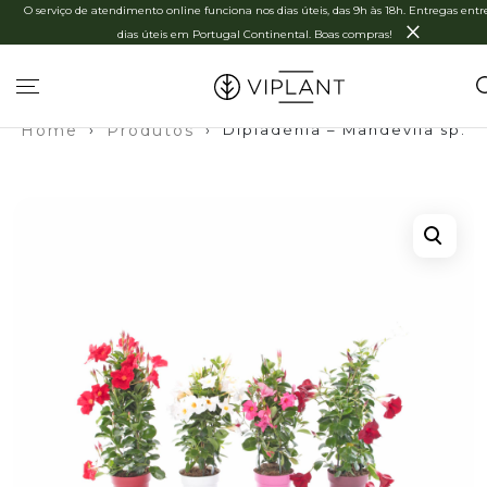
O serviço de atendimento online funciona nos dias úteis, das 9h às 18h. Entregas entre
×
dias úteis em Portugal Continental. Boas compras!
Home
›
Produtos
›
Dipladénia – Mandevila sp.