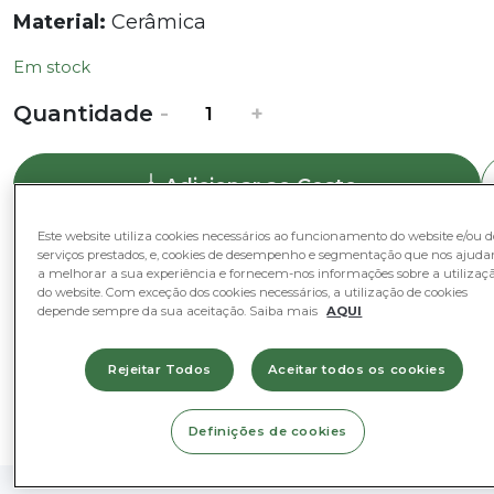
Material:
Cerâmica
Em stock
Quantidade
Quantidade
-
+
de
Taça
Adicionar ao Cesto
Cerâmica
Este website utiliza cookies necessários ao funcionamento do website e/ou d
serviços prestados, e, cookies de desempenho e segmentação que nos ajud
Categorias
a melhorar a sua experiência e fornecem-nos informações sobre a utilizaç
do website. Com exceção dos cookies necessários, a utilização de cookies
depende sempre da sua aceitação. Saiba mais
AQUI
Decoração e Complementos
Rejeitar Todos
Aceitar todos os cookies
Definições de cookies