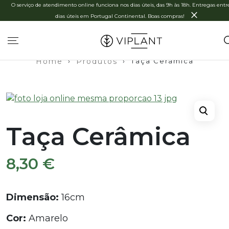
O serviço de atendimento online funciona nos dias úteis, das 9h às 18h. Entregas entre
×
dias úteis em Portugal Continental. Boas compras!
Home
›
Produtos
›
Taça Cerâmica
Taça Cerâmica
8,30
€
Dimensão:
16cm
Cor:
Amarelo