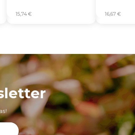
15,74
€
16,67
€
letter
as!