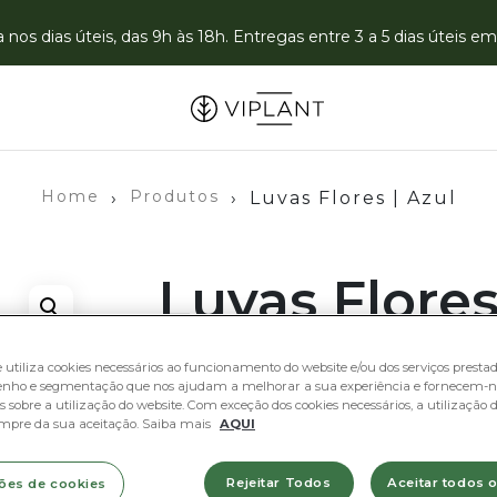
nos dias úteis, das 9h às 18h. Entregas entre 3 a 5 dias úteis 
Home
Produtos
›
›
Luvas Flores | Azul
Luvas Flores
Azul
e utiliza cookies necessários ao funcionamento do website e/ou dos serviços prestado
nho e segmentação que nos ajudam a melhorar a sua experiência e fornecem-n
 sobre a utilização do website. Com exceção dos cookies necessários, a utilização d
11,55
€
mpre da sua aceitação. Saiba mais
AQUI
Rejeitar Todos
Aceitar todos 
ões de cookies