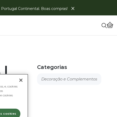
×
em Portugal Continental. Boas compras!
0
 |
Categorias
Decoração e Complementos
s, e, cookies
os
e cookies
os cookies