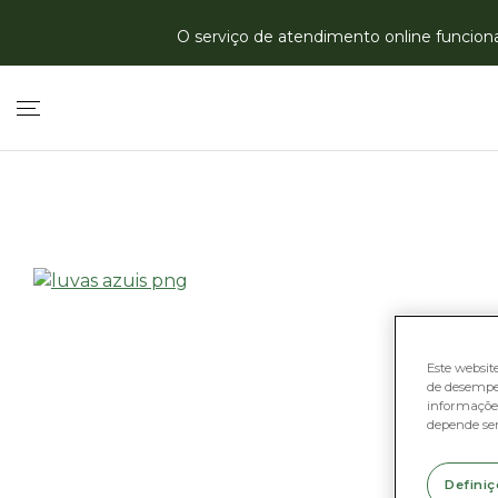
O serviço de atendimento online funciona 
Este websit
de desempe
informações
depende se
Definiç