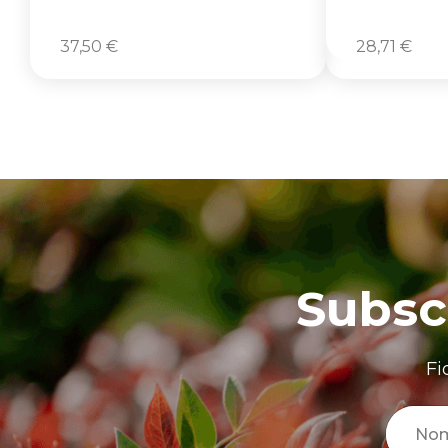
37,50
€
28,71
€
Subsc
Fi
No