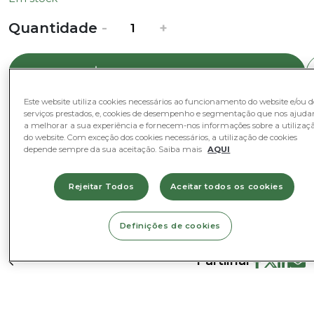
Quantidade
Quantidade
-
+
de
Luvas
Adicionar ao Cesto
Flores
|
Este website utiliza cookies necessários ao funcionamento do website e/ou d
Amarelo
serviços prestados, e, cookies de desempenho e segmentação que nos ajud
a melhorar a sua experiência e fornecem-nos informações sobre a utilizaç
Categorias
do website. Com exceção dos cookies necessários, a utilização de cookies
depende sempre da sua aceitação. Saiba mais
AQUI
Decoração e Complementos
Rejeitar Todos
Aceitar todos os cookies
Definições de cookies
Partilhar