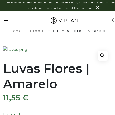
O serviço de atendimento online funciona nos dias úteis, das 9h às 18h. Entregas entre
×
dias úteis em Portugal Continental. Boas compras!
Home
›
Produtos
›
Luvas Flores | Amarelo
Luvas Flores |
Amarelo
11,55
€
Em stock