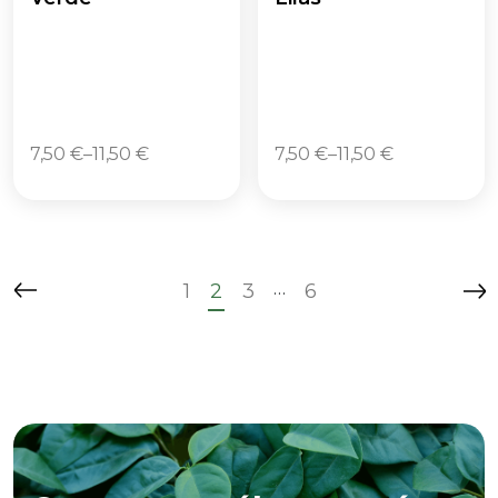
7,50
€
–
11,50
€
7,50
€
–
11,50
€
…
1
2
3
6