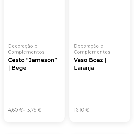
Decoração e
Decoração e
Complementos
Complementos
Cesto “Jameson”
Vaso Boaz |
| Bege
Laranja
4,60
€
–
13,75
€
16,10
€