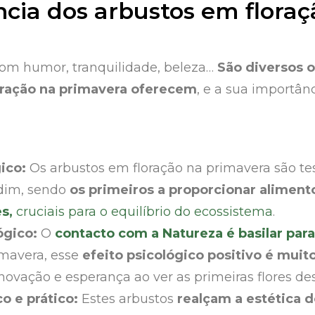
cia dos arbustos em floraç
a
bom humor, tranquilidade, beleza…
São diversos o
oração na primavera oferecem
, e a sua importân
gico:
Os arbustos em floração na primavera são te
rdim, sendo
os primeiros a proporcionar aliment
es,
cruciais para o equilíbrio do ecossistema
.
ógico:
O
contacto com a Natureza é basilar par
imavera, esse
efeito psicológico positivo é muit
novação e esperança ao ver as primeiras flores 
co e prático:
Estes arbustos
realçam a estética d