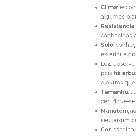
Clima
: esco
algumas plan
Resistência
conhecidas p
Solo
: conhe
exterior e p
Luz
: observe
pois
há arbu
e outros que
Tamanho
: 
certifique-s
Manutençã
seu jardim ou
Cor
: escolh