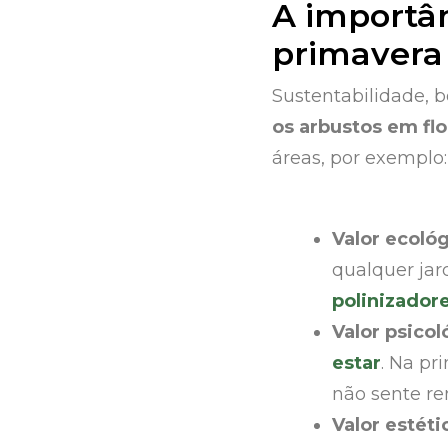
A importân
primaver
Sustentabilidade, 
os arbustos em fl
áreas, por exemplo:
Valor ecoló
qualquer ja
polinizador
Valor psicol
estar
. Na pr
não sente re
Valor estéti