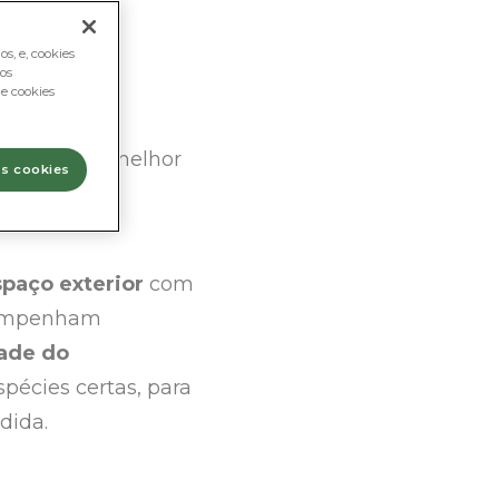
s, e, cookies
os
e cookies
s
de que a melhor
os cookies
spaço exterior
com
empenham
dade do
pécies certas, para
dida.