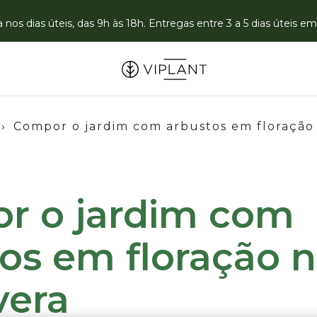
nos dias úteis, das 9h às 18h. Entregas entre 3 a 5 dias úteis 
›
Compor o jardim com arbustos em floração
r o jardim com
os em floração 
vera