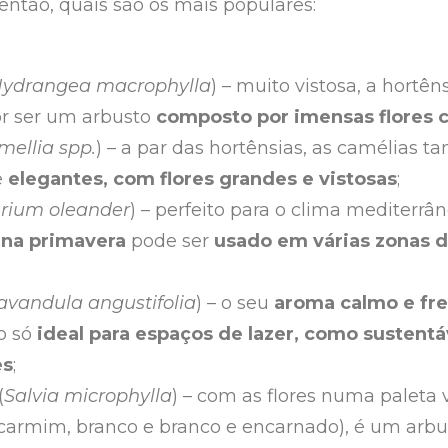
 então, quais são os mais populares:
ydrangea macrophylla
) – muito vistosa, a hortên
or ser um arbusto
composto por imensas flores c
mellia spp.
) – a par das hortênsias, as camélias
e
elegantes, com flores grandes e vistosas
;
rium oleander
) – perfeito para o clima mediterrâ
 na primavera
pode ser
usado em várias zonas d
avandula angustifolia
) – o seu
aroma calmo e fr
o só
ideal para espaços de lazer, como sustentá
es
;
(
Salvia microphylla
) – com as flores numa paleta 
carmim, branco e branco e encarnado), é um arbu