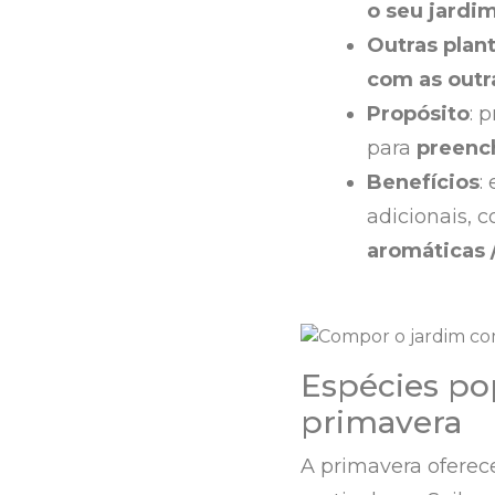
o seu jardi
Outras plan
com as outr
Propósito
: 
para
preenc
Benefícios
:
adicionais,
aromáticas 
Espécies po
primavera
A primavera ofere