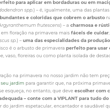
erfeito para aplicar em bordaduras ou em maci
odendron spp.
) – é, igualmente, uma das plantas
abundantes e coloridas que cobrem o arbusto
na
Argyranthemum frutescens
) – a
charmosa e rústi
 em floração na primavera mais
fáceis de cuidar
;
scus sp.
) –
uma das especialidades da produçã
isco é o arbusto de primavera
perfeito para usar
be, vaso, floreiras ou como planta isolada de desta
oração na primavera no nosso jardim não tem preço
 seu jardim
para garantir que, na próxima primave
se esqueça, no entanto, que deve
escolher com c
dequada – conte com a VIPLANT para tudo do 
ir do jardim espetacular, encantador e saudável qu