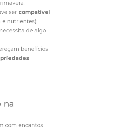
rimavera;
eve ser
compatível
e nutrientes);
 necessita de algo
fereçam benefícios
ropriedades
o na
um com encantos