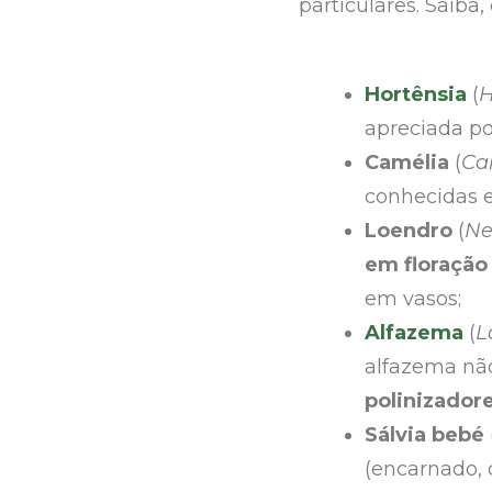
particulares. Saiba,
Hortênsia
(
H
apreciada p
Camélia
(
Ca
conhecidas 
Loendro
(
Ne
em floração
em vasos;
Alfazema
(
L
alfazema nã
polinizador
Sálvia bebé
(encarnado, 