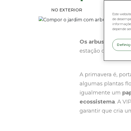
NO EXTERIOR
Este websit
de desempe
informações
depende se
Os arbustos em fl
Definiç
estação do ano cheg
A primavera é, port
algumas plantas fl
igualmente um
pap
ecossistema
. A V
garantir que cria u