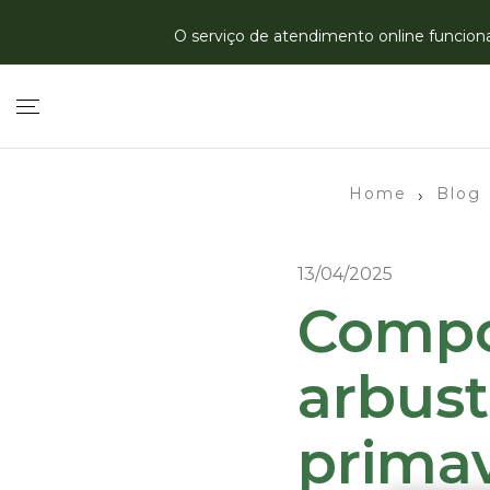
O serviço de atendimento online funciona 
Home
Blog
›
13/04/2025
Compo
arbust
prima