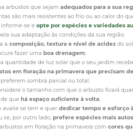
lha arbustos que sejam
adequados para a sua reg
tas são mais resistentes ao frio ou ao calor do qu
: informe-se e
opte por espécies e variedades a
ela sua adaptação às condições da sua região;
ça a
composição, textura e nível de
acidez
do so
rocure fazer uma
boa drenagem
;
 a quantidade de luz solar que o seu jardim recebe
stos em floração na primavera que precisam d
 preferem sombra parcial ou total;
considere o tamanho com que o arbusto ficará qua
e de que
há espaço suficiente à volta
;
o
: avalie se tem e quer
dedicar tempo e esforço
 se, por outro lado,
prefere espécies mais autos
a arbustos em floração na primavera com
cores q