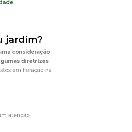
edade
.
u jardim?
 uma consideração
gumas diretrizes
stos em floração na
 em atenção: