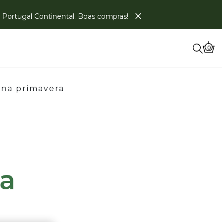
×
em Portugal Continental. Boas compras!
0
 na primavera
na