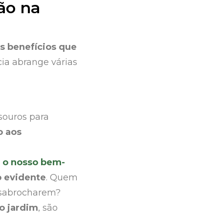
ão na
s benefícios que
cia abrange várias
souros para
o aos
a o nosso bem-
o evidente
. Quem
desabrocharem?
o jardim
, são