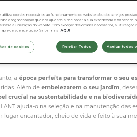
e utiliza cookies necessários ao funcionamento do website e/ou dos serviços prestado
nho e segmentação que nos ajudam a melhorar a sua experiência e fornecem-n
 sobre a utilização do website. Com exceção dos cookies necessários, a utilização d
mpre da sua aceitação. Saiba mais
AQUI
oração na primavera são um dos primeiros sinai
Rejeitar Todos
Aceitar todos 
ões de cookies
ou, cheia de cor, aromas, renovação e alegria.
anto, a
época perfeita para transformar o seu e
oridas. Além de
embelezarem o seu jardim
, des
el crucial na sustentabilidade e na biodiversi
IPLANT ajuda-o na seleção e na manutenção das es
m lugar encantador, cheio de vida e feito à sua me