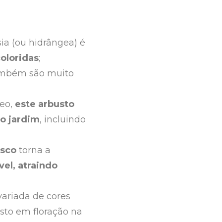
sia (ou hidrângea) é
oloridas
;
 também são muito
neo,
este arbusto
o jardim
, incluindo
esco
torna a
vel, atraindo
variada de cores
sto em floração na