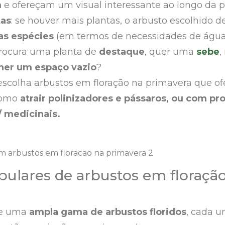
m
e ofereçam um visual interessante ao longo da p
tas
: se houver mais plantas, o arbusto escolhido d
as espécies
(em termos de necessidades de água 
procura uma planta de
destaque
, quer uma
sebe
,
her um espaço vazio
?
 escolha arbustos em floração na primavera que o
 como
atrair polinizadores e pássaros, ou com p
/ medicinais.
pulares de arbustos em floraçã
ce uma
ampla gama de arbustos floridos
, cada 