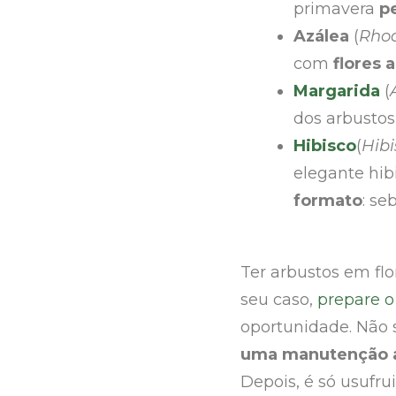
primavera
p
Azálea
(
Rhod
com
flores 
Margarida
(
dos arbustos
Hibisco
(
Hibi
elegante hib
formato
: se
Ter arbustos em fl
seu caso,
prepare o
oportunidade. Não 
uma manutenção a
Depois, é só usufru