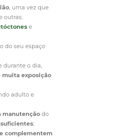
ião
, uma vez que
e outras;
utóctones
e
lo do seu espaço
 durante o dia,
e muita exposição
ndo adulto e
 à manutenção
do
suficientes
;
ue complementem