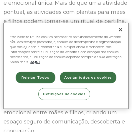
e emocional única. Mais do que uma atividade
pontual, as atividades com plantas para mães
e filhos podem tornar-se um ritual de partilha,
onde se cultivam vínculos afetivos, memórias
Este website utiliza cookies necessários ao funcionamento do website
e aprendizagens duradouras.
As plantas
e/ou dos serviços prestados, e, cookies de desempenho e segmentação
que nos ajudam a melhorar a sua experiência e fornecem-nos
funcionam como uma ferramenta
informações sobre a utilização do website. Com exceção dos cookies
pedagógica natural.
Através delas, as
necessários, a utilização de cookies depende sempre da sua aceitação.
Saiba mais
AQUI
crianças exploram conceitos essenciais de
forma prática e intuitiva:
o tempo, a
Rejeitar Todos
Aceitar todos os cookies
paciência, a responsabilidade e a
observação.
Ao mesmo tempo, estes
Definições de cookies
momentos partilhados fortalecem a ligação
emocional entre mães e filhos, criando um
espaço seguro de comunicação, descoberta e
cooperação.