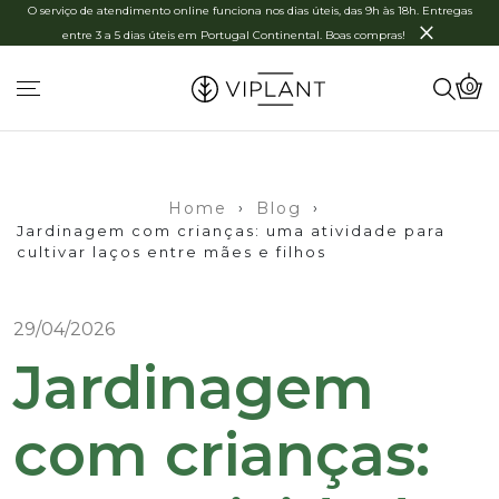
O serviço de atendimento online funciona nos dias úteis, das 9h às 18h. Entregas
×
entre 3 a 5 dias úteis em Portugal Continental. Boas compras!
0
Home
›
Blog
›
Jardinagem com crianças: uma atividade para
cultivar laços entre mães e filhos
29/04/2026
Jardinagem
com crianças: