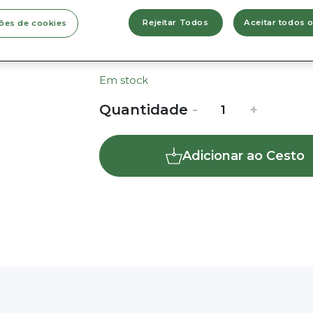
» Dimensão:
13 x 13cm (diâmetro 
Rejeitar Todos
Aceitar todos 
ões de cookies
Para plantas com vaso interior c
diâmetro até 12cm.
Em stock
Quantidade
Quantidade
-
+
de
Vaso
Adicionar ao Cesto
Zarza
|
Verde