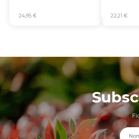
24,95
€
22,21
€
Subsc
Fi
No