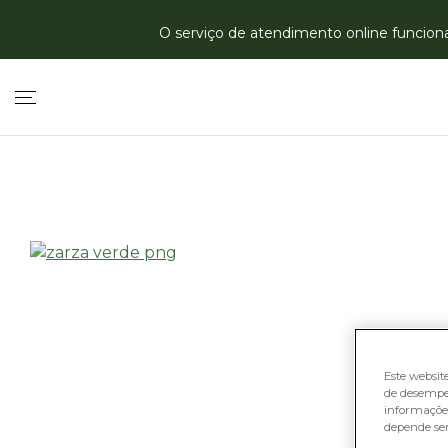
O serviço de atendimento online funciona 
Este websit
de desempe
informações
depende se