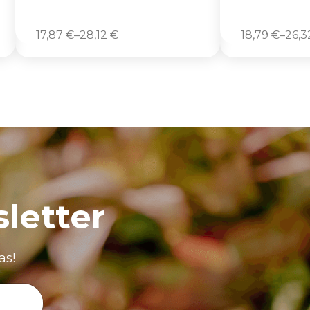
17,87
€
–
28,12
€
18,79
€
–
26,
letter
as!