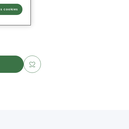
x altura)
os cookies
om