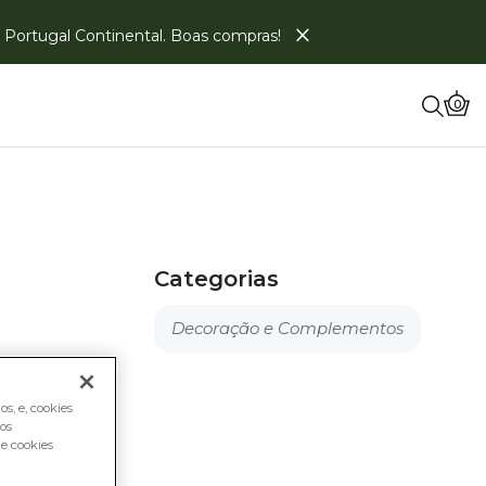
×
em Portugal Continental. Boas compras!
0
Categorias
Decoração e Complementos
s, e, cookies
os
e cookies