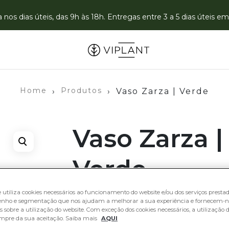
nos dias úteis, das 9h às 18h. Entregas entre 3 a 5 dias úteis 
Home
Produtos
›
›
Vaso Zarza | Verde
Vaso Zarza |
Verde
15,74
€
e utiliza cookies necessários ao funcionamento do website e/ou dos serviços prestado
nho e segmentação que nos ajudam a melhorar a sua experiência e fornecem-n
 sobre a utilização do website. Com exceção dos cookies necessários, a utilização d
mpre da sua aceitação. Saiba mais
AQUI