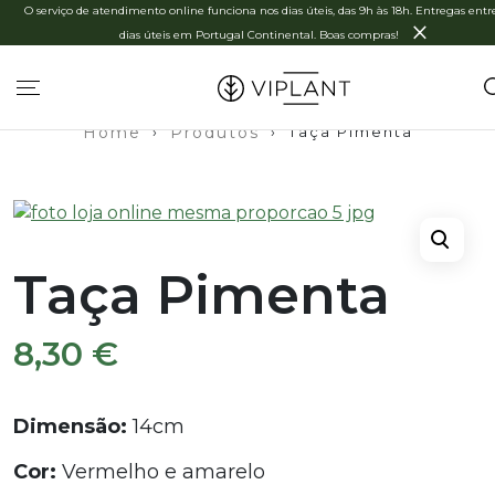
O serviço de atendimento online funciona nos dias úteis, das 9h às 18h. Entregas entre
×
dias úteis em Portugal Continental. Boas compras!
Home
›
Produtos
›
Taça Pimenta
Taça Pimenta
8,30
€
Dimensão:
14cm
Cor:
Vermelho e amarelo