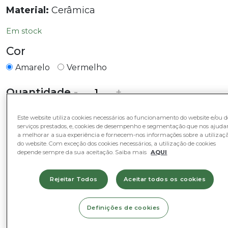
Material:
Cerâmica
Em stock
Cor
Amarelo
Vermelho
Quantidade
Quantidade
-
+
de
Taça
Este website utiliza cookies necessários ao funcionamento do website e/ou d
Adicionar ao Cesto
Pimenta
serviços prestados, e, cookies de desempenho e segmentação que nos ajud
a melhorar a sua experiência e fornecem-nos informações sobre a utilizaç
do website. Com exceção dos cookies necessários, a utilização de cookies
depende sempre da sua aceitação. Saiba mais
AQUI
Categorias
Rejeitar Todos
Aceitar todos os cookies
Decoração e Complementos
Definições de cookies