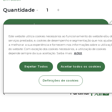
Quantidade
Quantidade
-
+
de
Avental
Adicionar ao Cesto
Flores
|
Este website utiliza cookies necessários ao funcionamento do website e/ou d
Amarelo
serviços prestados, e, cookies de desempenho e segmentação que nos ajud
a melhorar a sua experiência e fornecem-nos informações sobre a utilizaç
Categorias
do website. Com exceção dos cookies necessários, a utilização de cookies
depende sempre da sua aceitação. Saiba mais
AQUI
Decoração e Complementos
Rejeitar Todos
Aceitar todos os cookies
Definições de cookies
Partilhar