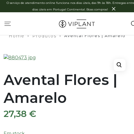
O serviço de atendimento online funciona nos dias úteis, das 9h às 18h. Entregas entre
×
dias úteis em Portugal Continental. Boas compras!
Home
›
Produtos
›
Avental Flores | Amarelo
Avental Flores |
Amarelo
27,38
€
Em stock