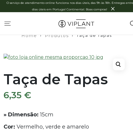
O serviço de atendimento online funciona nos dias úteis, das 9h às 18h. Entregas entre
×
dias úteis em Portugal Continental. Boas compras!
Home
›
Produtos
›
Taça de Tapas
Taça de Tapas
6,35
€
» Dimensão:
15cm
Cor:
Vermelho, verde e amarelo