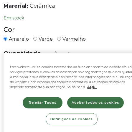
Marerial:
Cerâmica
Em stock
Cor
Amarelo
Verde
Vermelho
Quantidade
Quantidade
-
+
de
Taça
Este website utiliza cookies necessários ao funcionamento do website e/ou d
Adicionar ao Cesto
serviços prestados, e, cookies de desempenho e segmentação que nos ajud
de
a melhorar a sua experiência e fornecem-nos informações sobre a utilizaç
Tapas
do website. Com exceção dos cookies necessários, a utilização de cookies
depende sempre da sua aceitação. Saiba mais
AQUI
Categorias
Rejeitar Todos
Aceitar todos os cookies
Decoração e Complementos
Definições de cookies