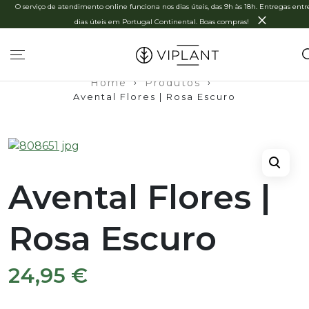
O serviço de atendimento online funciona nos dias úteis, das 9h às 18h. Entregas entre
×
dias úteis em Portugal Continental. Boas compras!
Home
›
Produtos
›
Avental Flores | Rosa Escuro
Avental Flores |
Rosa Escuro
24,95
€