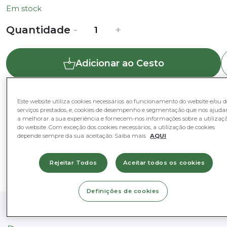
Em stock
Quantidade
Quantidade
-
+
de
Avental
Adicionar ao Cesto
Flores
|
Rosa
Escuro
Categorias
Este website utiliza cookies necessários ao funcionamento do website e/ou d
serviços prestados, e, cookies de desempenho e segmentação que nos ajud
a melhorar a sua experiência e fornecem-nos informações sobre a utilizaç
Decoração e Complementos
do website. Com exceção dos cookies necessários, a utilização de cookies
depende sempre da sua aceitação. Saiba mais
AQUI
Rejeitar Todos
Aceitar todos os cookies
Definições de cookies