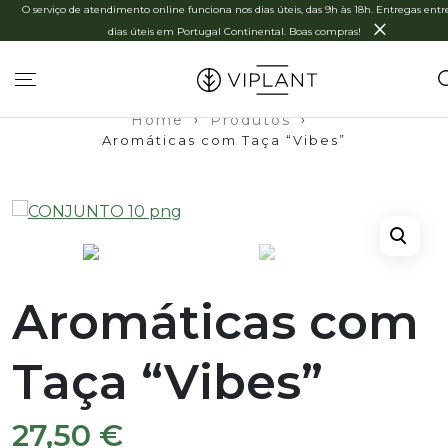
O serviço de atendimento online funciona nos dias úteis, das 9h às 18h. Entregas entre
×
dias úteis em Portugal Continental. Boas compras!
Home
›
Produtos
›
Aromáticas com Taça “Vibes”
Aromáticas com
Taça “Vibes”
27,50
€