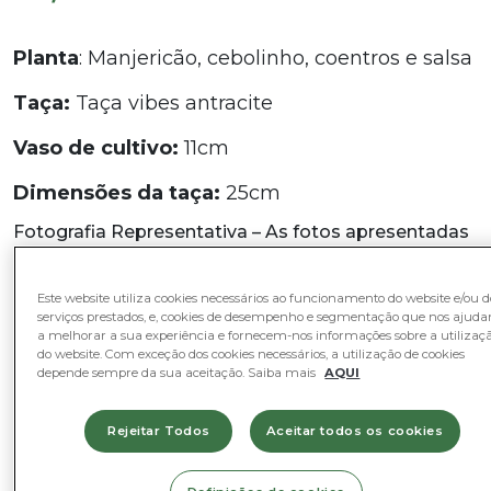
Planta
: Manjericão, cebolinho, coentros e salsa
Taça:
Taça vibes antracite
Vaso de cultivo:
11cm
Dimensões da taça:
25cm
Fotografia Representativa – As fotos apresentadas
são referências.
Em stock
Este website utiliza cookies necessários ao funcionamento do website e/ou d
serviços prestados, e, cookies de desempenho e segmentação que nos ajud
Quantidade
Quantidade
-
+
a melhorar a sua experiência e fornecem-nos informações sobre a utilizaç
de
do website. Com exceção dos cookies necessários, a utilização de cookies
depende sempre da sua aceitação. Saiba mais
AQUI
Aromáticas
Adicionar ao Cesto
com
Rejeitar Todos
Aceitar todos os cookies
Taça
"Vibes"