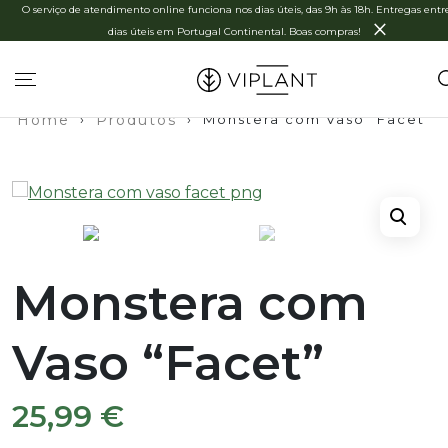
O serviço de atendimento online funciona nos dias úteis, das 9h às 18h. Entregas entre
×
dias úteis em Portugal Continental. Boas compras!
Home
›
Produtos
›
Monstera com Vaso “Facet”
Monstera com
Vaso “Facet”
25,99
€