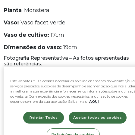
Planta
: Monstera
Vaso:
Vaso facet verde
Vaso de cultivo:
17cm
Dimensões do vaso:
19cm
Fotografia Representativa – As fotos apresentadas
são referências.
Em stock
Este website utiliza cookies necessários ao funcionamento do website e/ou d
Quantidade
Quantidade
-
+
serviços prestados, e, cookies de desempenho e segmentação que nos ajud
de
a melhorar a sua experiência e fornecem-nos informações sobre a utilizaç
do website. Com exceção dos cookies necessários, a utilização de cookies
Monstera
depende sempre da sua aceitação. Saiba mais
AQUI
Adicionar ao Cesto
com
Vaso
Rejeitar Todos
Aceitar todos os cookies
"Facet"
Categorias
Definições de cookies