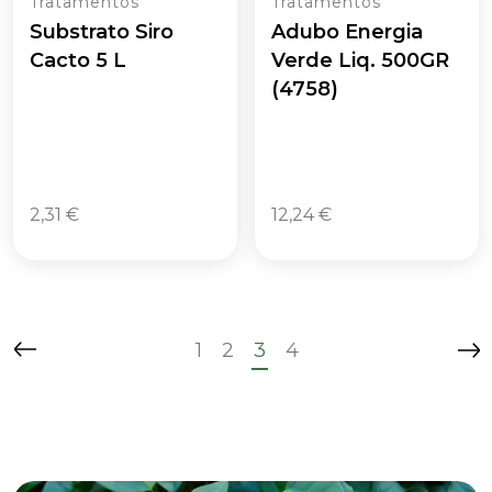
Tratamentos
Tratamentos
Substrato Siro
Adubo Energia
Cacto 5 L
Verde Liq. 500GR
(4758)
2,31
€
12,24
€
1
2
3
4