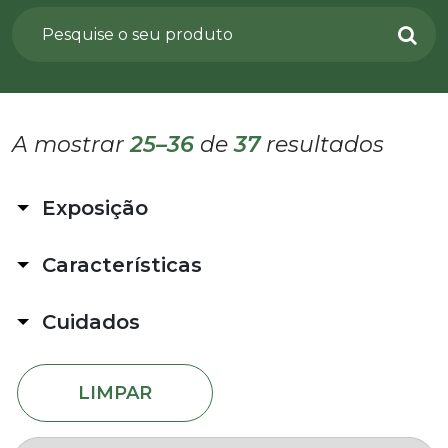
A mostrar
25–36
de
37
resultados
Exposição
No Exterior
Características
Sol indireto (>4h de luz)
Sol pleno
Bonsai
Sombra parcial ou total
Cuidados
No Interior
Difícil
Luz natural fraca
Fácil de cuidar
Muita luz natural (não sol direto)
LIMPAR
Moderado
Sem luz natural