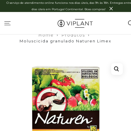
O serviço de atendimento online funciona nos dias úteis, das 9h às 18h. Entregas entre
×
dias úteis em Portugal Continental. Boas compras!
Home
›
Produtos
›
Moluscicida granulado Naturen Limex