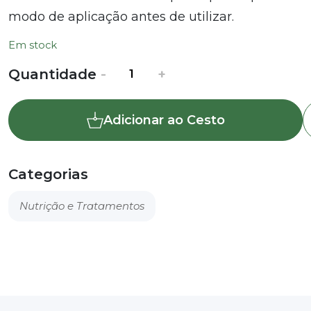
modo de aplicação antes de utilizar.
Em stock
Quantidade
Quantidade
-
+
de
Moluscicida
Adicionar ao Cesto
granulado
Naturen
Limex
Categorias
Nutrição e Tratamentos