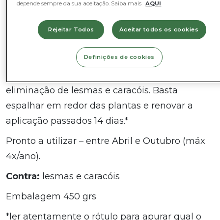
depende sempre da sua aceitação. Saiba mais
AQUI
Moluscicida granulado, à base de fosfato
férrico – um mineral que existe naturalmente
Rejeitar Todos
Aceitar todos os cookies
no solo. Atua nas células de cálcio do trato
Definições de cookies
digestivo, perturbando o seu funcionamento
na formação de muco, proporcionando a
eliminação de lesmas e caracóis. Basta
espalhar em redor das plantas e renovar a
aplicação passados 14 dias.*
Pronto a utilizar – entre Abril e Outubro (máx
4x/ano).
Contra:
lesmas e caracóis
Embalagem 450 grs
*ler atentamente o rótulo para apurar qual o