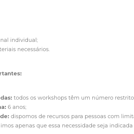
nal individual;
eriais necessários.
rtantes:
adas:
todos os workshops têm um número restrito 
a:
6 anos;
ade:
dispomos de recursos para pessoas com limita
dimos apenas que essa necessidade seja indicad