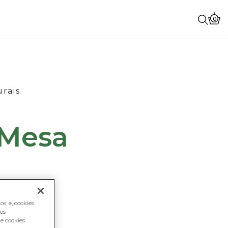
0
rais
 Mesa
s, e, cookies
os
e cookies