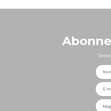
Abonnez
Reste
No
E-m