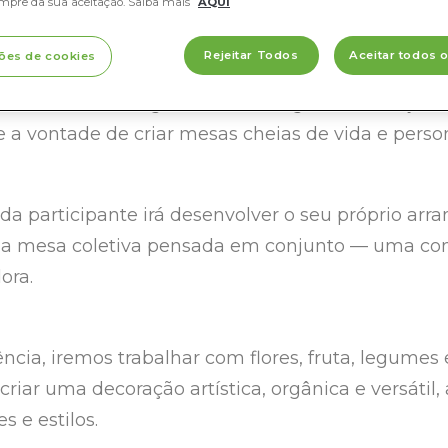
mpre da sua aceitação. Saiba mais
AQUI
:30
Rejeitar Todos
Aceitar todos 
ões de cookies
e e, com ele, chegam os dias longos, os almoços 
e e a vontade de criar mesas cheias de vida e perso
a participante irá desenvolver o seu próprio arranj
ma mesa coletiva pensada em conjunto — uma co
ora.
ncia, iremos trabalhar com flores, fruta, legumes
criar uma decoração artística, orgânica e versátil,
s e estilos.