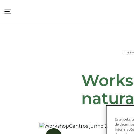
Ho
Works
natura
Este websit
de desempe
informações