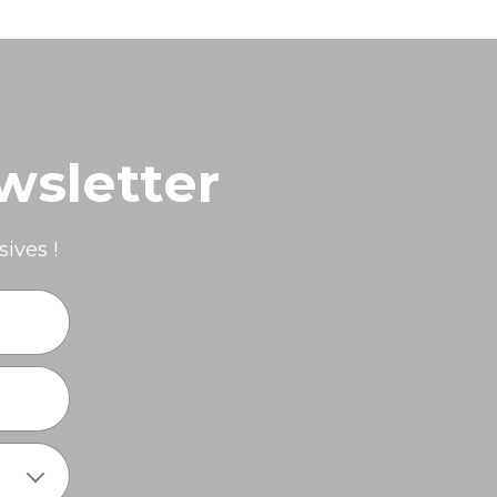
wsletter
ives !