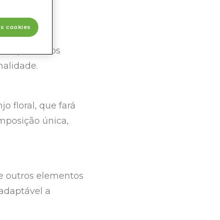
os cookies
sem pressa, os
nalidade.
o floral, que fará
mposição única,
 e outros elementos
 adaptável a