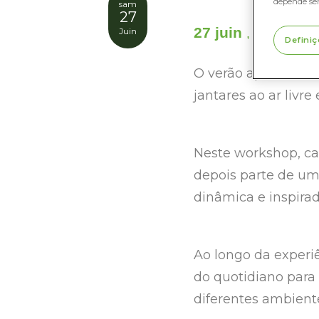
depende se
sam
27
27 juin
10:00
12
Juin
–
Definiç
O verão aproxima-s
jantares ao ar livr
Neste workshop, cad
depois parte de u
dinâmica e inspirad
Ao longo da experiê
do quotidiano para 
diferentes ambiente