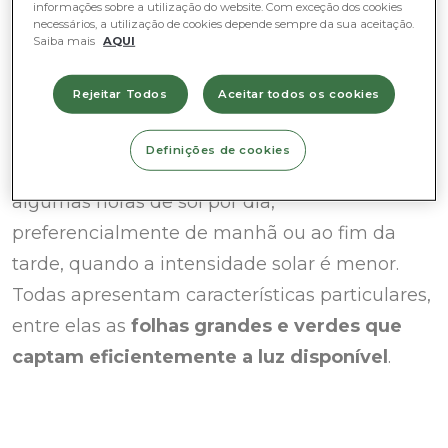
informações sobre a utilização do website. Com exceção dos cookies
adaptam-se perfeitamente a espaços com
necessários, a utilização de cookies depende sempre da sua aceitação.
Saiba mais
AQUI
sombra ou pouca luz solar. A
costela de adão
também é uma boa opção, porque prefere
Rejeitar Todos
Aceitar todos os cookies
luminosidade indireta para se manter
saudável e crescer de forma equilibrada. A par
Definições de cookies
destas, outras plantas preferem apenas
algumas horas de sol por dia,
preferencialmente de manhã ou ao fim da
tarde, quando a intensidade solar é menor.
Todas apresentam características particulares,
entre elas as
folhas grandes e verdes que
captam eficientemente a luz disponível
.