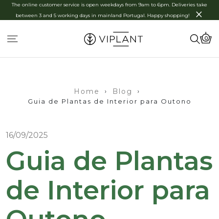
The online customer service is open weekdays from 9am to 6pm. Deliveries take
×
between 3 and 5 working days in mainland Portugal. Happy shopping!
0
Home
›
Blog
›
Guia de Plantas de Interior para Outono
16/09/2025
Guia de Plantas
de Interior para