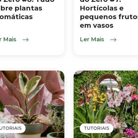
bre plantas
Hortícolas e
romáticas
pequenos fruto
em vasos
r Mais
Ler Mais
UTORIAIS
TUTORIAIS