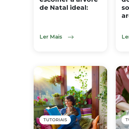
de Natal ideal:
so
a
Ler Mais
Le
TUTORIAIS
T