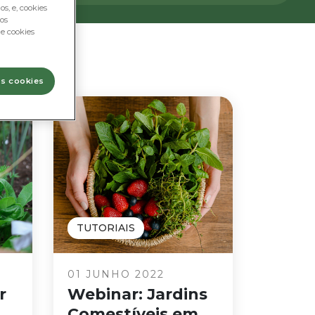
s, e, cookies
os
e cookies
os cookies
TUTORIAIS
01 JUNHO 2022
r
Webinar: Jardins
Comestíveis em