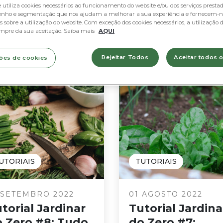
e utiliza cookies necessários ao funcionamento do website e/ou dos serviços prestado
nho e segmentação que nos ajudam a melhorar a sua experiência e fornecem-n
 sobre a utilização do website. Com exceção dos cookies necessários, a utilização d
mpre da sua aceitação. Saiba mais
AQUI
Rejeitar Todos
Aceitar todos 
ões de cookies
UTORIAIS
TUTORIAIS
 SETEMBRO 2022
01 AGOSTO 2022
torial Jardinar
Tutorial Jardina
 Zero #8: Tudo
do Zero #7: