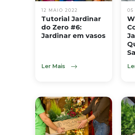
12 MAIO 2022
05
Tutorial Jardinar
W
do Zero #6:
C
Jardinar em vasos
Ja
Qu
S
Ler Mais
Le