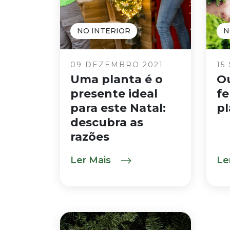
NO INTERIOR
N
09 DEZEMBRO 2021
15
Uma planta é o
O
presente ideal
fe
para este Natal:
pl
descubra as
razões
Ler Mais
Le