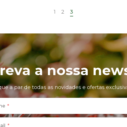
1
2
3
reva a nossa news
que a par de todas as novidades e ofertas exclusiv
me
ail