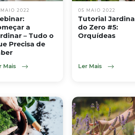
 MAIO 2022
05 MAIO 2022
ebinar:
Tutorial Jardina
omeçar a
do Zero #5:
rdinar – Tudo o
Orquídeas
e Precisa de
aber
r Mais
Ler Mais