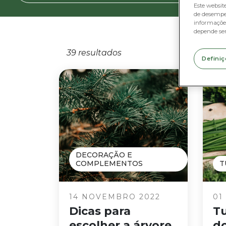
Este websit
de desempe
informações
depende se
39 resultados
Definiç
DECORAÇÃO E
COMPLEMENTOS
T
14 NOVEMBRO 2022
01
Dicas para
Tu
escolher a árvore
do