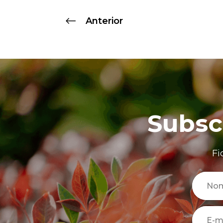
Anterior
Subsc
Fi
No
E-m