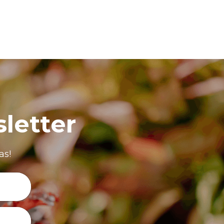
letter
as!