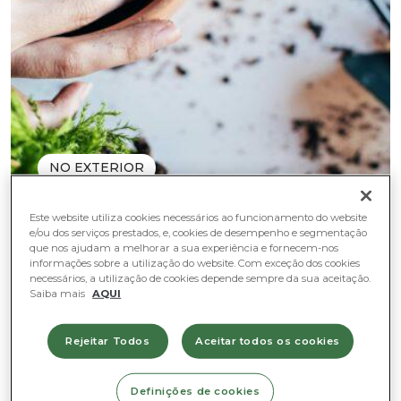
NO EXTERIOR
Este website utiliza cookies necessários ao funcionamento do website
e/ou dos serviços prestados, e, cookies de desempenho e segmentação
que nos ajudam a melhorar a sua experiência e fornecem-nos
Os dias mais curtos, as temperaturas a
informações sobre a utilização do website. Com exceção dos cookies
necessários, a utilização de cookies depende sempre da sua aceitação.
descer e as primeiras chuvas a cair não
Saiba mais
AQUI
deixam margem para enganos: O outono
Rejeitar Todos
Aceitar todos os cookies
está a chegar!
Definições de cookies