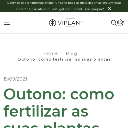
O serviço de atendimento online funciona nos dias úteis, das 9h às 18h. Entregas
×
entre 3 a 5 dias úteis em Portugal Continental. Boas compras!
0
Home
›
Blog
›
Outono: como fertilizar as suas plantas
15/09/2021
Outono: como
fertilizar as