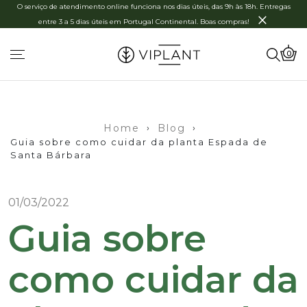
O serviço de atendimento online funciona nos dias úteis, das 9h às 18h. Entregas
×
entre 3 a 5 dias úteis em Portugal Continental. Boas compras!
0
Home
›
Blog
›
Guia sobre como cuidar da planta Espada de
Santa Bárbara
01/03/2022
Guia sobre
como cuidar da