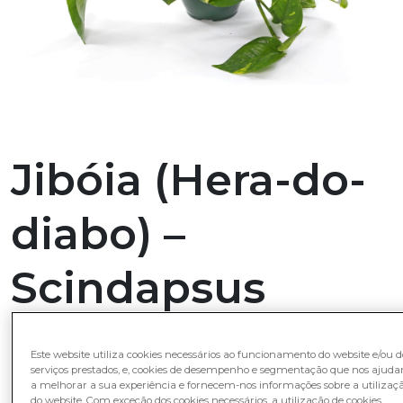
Jibóia (Hera-do-
diabo) –
Scindapsus
aureus
Este website utiliza cookies necessários ao funcionamento do website e/ou d
serviços prestados, e, cookies de desempenho e segmentação que nos ajud
6,30
€
a melhorar a sua experiência e fornecem-nos informações sobre a utilizaç
do website. Com exceção dos cookies necessários, a utilização de cookies