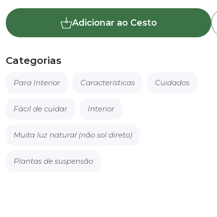
Jibóia
Adicionar ao Cesto
(Hera-
do-
diabo)
-
Categorias
Scindapsus
aureus
Para Interior
Características
Cuidados
Fácil de cuidar
Interior
Muita luz natural (não sol direto)
Plantas de suspensão