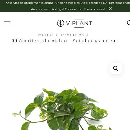
O serviço de atendimento online funciona nos dias úteis, das 9h às 18h. Entregas entre
×
dias úteis em Portugal Continental. Boas compras!
Home
›
Produtos
›
Jibóia (Hera-do-diabo) – Scindapsus aureus