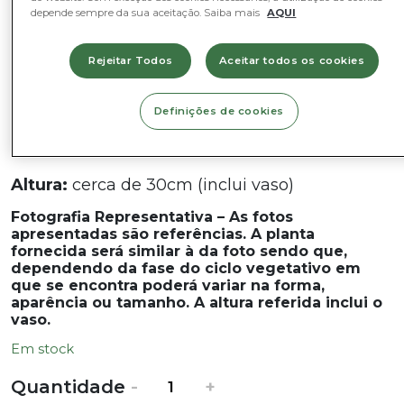
depende sempre da sua aceitação. Saiba mais
AQUI
Nome comum:
Jiboia ou Hera-do-diabo
Rejeitar Todos
Aceitar todos os cookies
Nome Científico:
Epipremnum aureum
ou
Scindapsus aureus
Definições de cookies
Diâmetro do vaso:
12 cm
Altura:
cerca de 30cm (inclui vaso)
Fotografia Representativa – As fotos
apresentadas são referências. A planta
fornecida será similar à da foto sendo que,
dependendo da fase do ciclo vegetativo em
que se encontra poderá variar na forma,
aparência ou tamanho. A altura referida inclui o
vaso.
Em stock
Quantidade
Quantidade
-
+
de