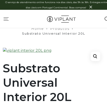
O serviço de atendimento online funciona nos dias úteis, das 9h às 18h. Entregas entre
×
dias úteis em Portugal Continental. Boas compras!
Home
›
Produtos
›
Substrato Universal Interior 20L
Substrato
Universal
Interior 20L