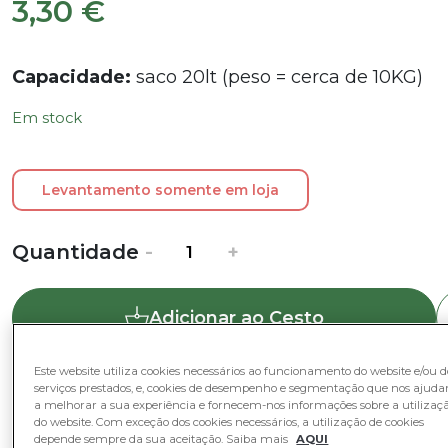
3,30
€
Capacidade:
saco 20lt (peso = cerca de 10KG)
Em stock
Levantamento somente em loja
Quantidade
Quantidade
-
+
de
Substrato
Adicionar ao Cesto
Universal
Interior
20L
Este website utiliza cookies necessários ao funcionamento do website e/ou d
serviços prestados, e, cookies de desempenho e segmentação que nos ajud
Categorias
a melhorar a sua experiência e fornecem-nos informações sobre a utilizaç
do website. Com exceção dos cookies necessários, a utilização de cookies
depende sempre da sua aceitação. Saiba mais
AQUI
Nutrição e Tratamentos