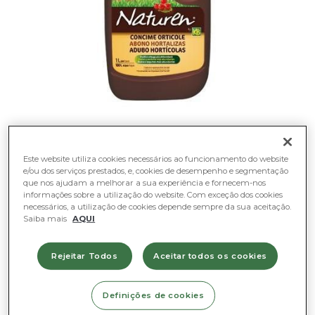
Adubo líquido
Este website utiliza cookies necessários ao funcionamento do website
e/ou dos serviços prestados, e, cookies de desempenho e segmentação
que nos ajudam a melhorar a sua experiência e fornecem-nos
para hortícolas
informações sobre a utilização do website. Com exceção dos cookies
necessários, a utilização de cookies depende sempre da sua aceitação.
Saiba mais
AQUI
Bio
Rejeitar Todos
Aceitar todos os cookies
11,63
€
Definições de cookies