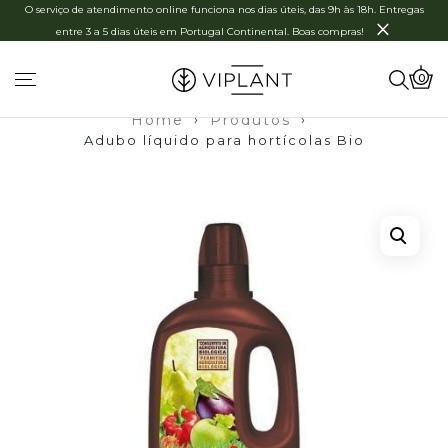
O serviço de atendimento online funciona nos dias úteis, das 9h às 18h. Entregas
×
entre 3 a 5 dias úteis em Portugal Continental. Boas compras!
0
Home
›
Produtos
›
Adubo líquido para hortícolas Bio