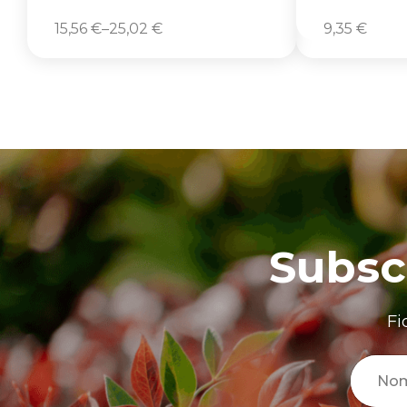
15,56
€
–
25,02
€
9,35
€
Subsc
Fi
No