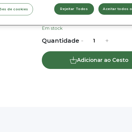
diâmetro até 23cm.
Rejeitar Todos
Aceitar todos 
ões de cookies
»
Material:
madeira
Em stock
Quantidade
Quantidade
-
+
de
Vaso
Adicionar ao Cesto
Carpe