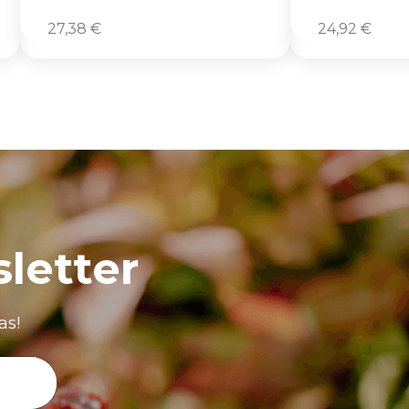
27,38
€
24,92
€
letter
as!