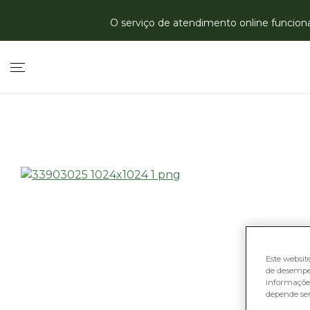
O serviço de atendimento online funciona 
Este websit
de desempe
informações
depende se