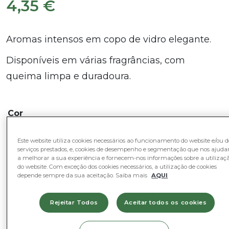
4,35
€
Aromas intensos em copo de vidro elegante.
Disponíveis em várias fragrâncias, com
queima limpa e duradoura.
Cor
Baunilha
Lavanda
Pêssego
Romã
Este website utiliza cookies necessários ao funcionamento do website e/ou d
serviços prestados, e, cookies de desempenho e segmentação que nos ajud
a melhorar a sua experiência e fornecem-nos informações sobre a utilizaç
do website. Com exceção dos cookies necessários, a utilização de cookies
Quantidade
Quantidade
-
+
depende sempre da sua aceitação. Saiba mais
AQUI
de
Copo
Rejeitar Todos
Aceitar todos os cookies
Adicionar ao Cesto
Aromático
|