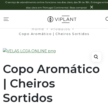
O serviço de atendimento online funciona nos dias úteis, das 9h às 18h. Entregas entre
×
dias úteis em Portugal Continental. Boas compras!
Home
›
Produtos
›
Copo Aromático | Cheiros Sortidos
Copo Aromático
| Cheiros
Sortidos