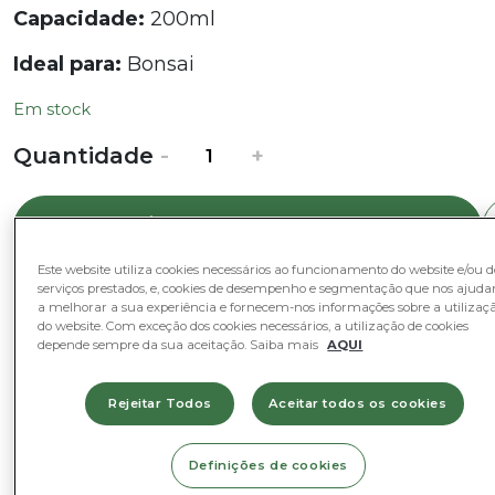
Capacidade:
200ml
Ideal para:
Bonsai
Em stock
Quantidade
Quantidade
-
+
de
Fertilizante
Adicionar ao Cesto
Bonsai
-
Este website utiliza cookies necessários ao funcionamento do website e/ou d
200
serviços prestados, e, cookies de desempenho e segmentação que nos ajud
ml
a melhorar a sua experiência e fornecem-nos informações sobre a utilizaç
Categorias
do website. Com exceção dos cookies necessários, a utilização de cookies
depende sempre da sua aceitação. Saiba mais
AQUI
Bonsai
Nutrição e Tratamentos
Rejeitar Todos
Aceitar todos os cookies
Definições de cookies