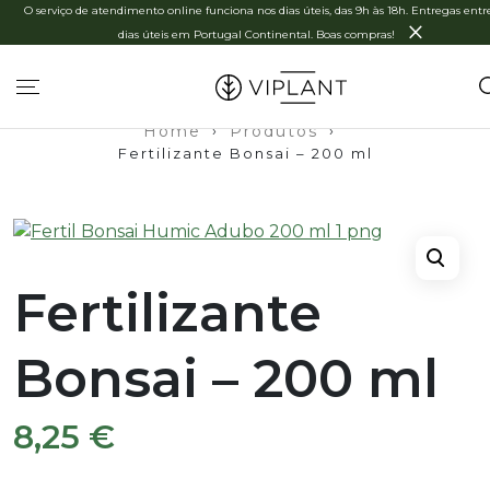
O serviço de atendimento online funciona nos dias úteis, das 9h às 18h. Entregas entre
×
dias úteis em Portugal Continental. Boas compras!
Home
›
Produtos
›
Fertilizante Bonsai – 200 ml
Fertilizante
Bonsai – 200 ml
8,25
€