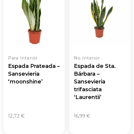
Para Interior
No Interior
Espada Prateada –
Espada de Sta.
Sansevieria
Bárbara –
‘moonshine’
Sansevieria
trifasciata
‘Laurentii’
12,72
€
16,99
€