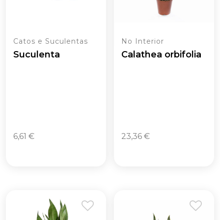
Catos e Suculentas
No Interior
Suculenta
Calathea orbifolia
6,61
€
23,36
€