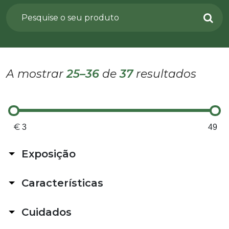
A mostrar
25–36
de
37
resultados
€
Exposição
No Exterior
Características
Sol indireto (>4h de luz)
Sol pleno
Bonsai
Sombra parcial ou total
Cuidados
Catos e Suculentas
No Interior
Pet friendly
Difícil