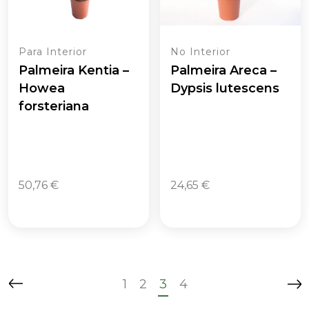
Para Interior
No Interior
Palmeira Kentia –
Palmeira Areca –
Howea
Dypsis lutescens
forsteriana
50,76
€
24,65
€
1
2
3
4