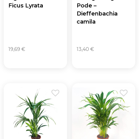
Ficus Lyrata
Pode –
Dieffenbachia
camila
19,69
€
13,40
€