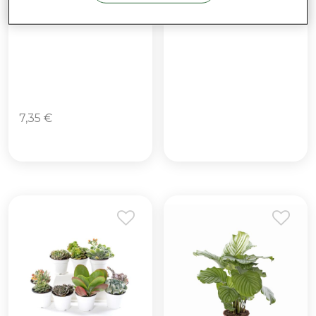
Aloé Vera – Aloe
Planta Jade –
barbadensis
Crassula ovata
7,35
€