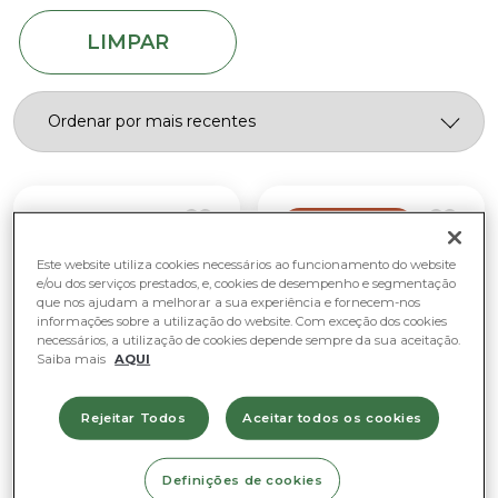
Luz natural fraca
Plantas de suspensão
Fácil de cuidar
Muita luz natural (não sol direto)
LIMPAR
Purificadoras de ar
Moderado
Sem luz natural
ESGOTADO
Este website utiliza cookies necessários ao funcionamento do website
e/ou dos serviços prestados, e, cookies de desempenho e segmentação
que nos ajudam a melhorar a sua experiência e fornecem-nos
informações sobre a utilização do website. Com exceção dos cookies
necessários, a utilização de cookies depende sempre da sua aceitação.
Saiba mais
AQUI
Rejeitar Todos
Aceitar todos os cookies
No Exterior
Catos e Suculentas
Definições de cookies